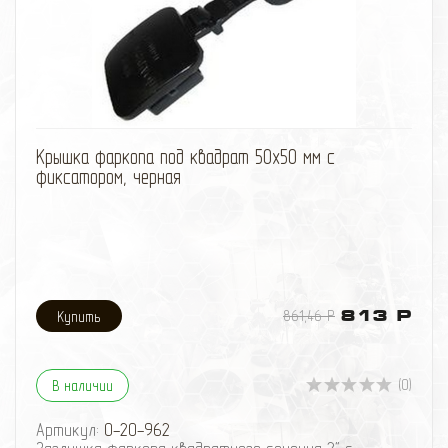
избранное
сравнить
Крышка фаркопа под квадрат 50х50 мм с
фиксатором, черная
861,46 Р
813 Р
(0)
В наличии
Артикул:
0-20-962