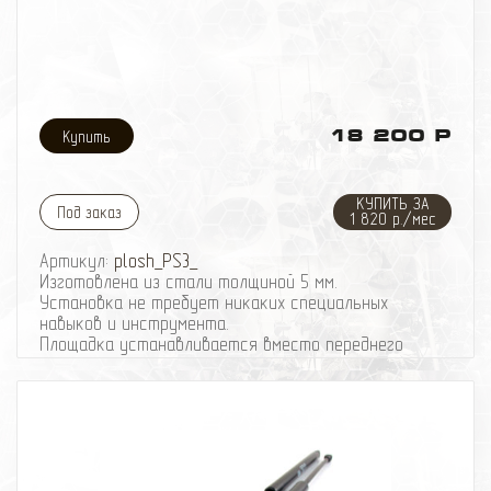
18 200 Р
КУПИТЬ ЗА
Под заказ
1 820 р./мес
Артикул:
plosh_PS3_
Изготовлена из стали толщиной 5 мм.
Установка не требует никаких специальных
навыков и инструмента.
Площадка устанавливается вместо переднего
усилителя и крепится к раме на 6-ти болтах М12.
Площадка выполнена так, что перенос интеркулера
- НЕ ТРЕБУЕТСЯ.
Подходит для лебедок до 12500 lb.
Вес площадки под лебедку - 18 кг.
Покрашена порошковой краской черного цвета.
При отсутствии механических повреждений