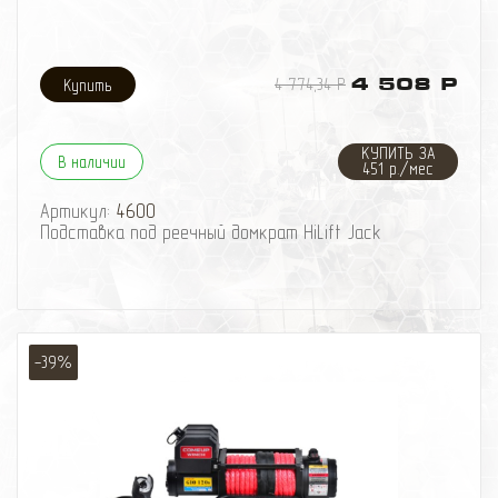
4 774,34 Р
4 508 Р
КУПИТЬ ЗА
В наличии
451 р./мес
Артикул:
4600
Подставка под реечный домкрат HiLift Jack
-39%