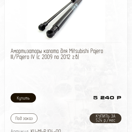
гаpантия на покраску всех наших изделий - полгода.
Обращаем Ваше внимание, что возможна доработка
площадки по месту при самостоятельной
установки площадки, так как выпускалось
несколько поколений и комплектаций данной модели
автомобиля.
избранное
сравнить
Амортизаторы капота для Mitsubishi Pajero
III/Pajero IV (с 2009 по 2012 г.в)
5 240 Р
КУПИТЬ ЗА
Под заказ
524 р./мес
Артикул:
KU-MI-PJ04-00