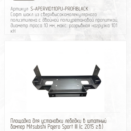
Артикул:
S-APERVID110PU-PROFIBLACK
Софт шакл из сверхвысокомолекулярного
полиэтилена с двойной полиуретановой пропиткой,
диаметр троса 10 мм, макс. разрывная нагрузка 101
кН
Диаметр троса 10 мм
Макс. разрывная нагрузка 101 кН
Материал троса СВМПЭ (UHMWPE) Dyneema
Серия PROFIBLACK
Диаметр (толщина) изделия 20 мм
Покрытие двойная полиуретановая пропитка
Цвет черный
Количество 1 шт.
избранное
сравнить
Площадка для установки лебедки в штатный
бампер Mitsubishi Pajero Sport III (с 2015 г.в.)