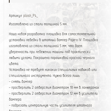
Артикул:
plosh_P4_
Изготовлена из стали толщиной 5 мм.
Наша новая разработка: площадка для самостоятельной
установки лебедки в штатный бампер Pajero IV. Площадка
изготовлена из стали толщиной 5 мм, что даёт
уверенность при лебежении машины под практически
любыми углами. Покрашена порошковой краской черного
цвета.
Установка не требует никаких специальных навыков или
специального инструмента. Нужно всего лишь:
- снять бампер
- просверлить 2 отверстия диаметром 18 мм в лонжеронах
- просверлить 2 отверстия диаметром 12 мм в усили
тели
бампера
- подрезать центральную часть усилителя штатного