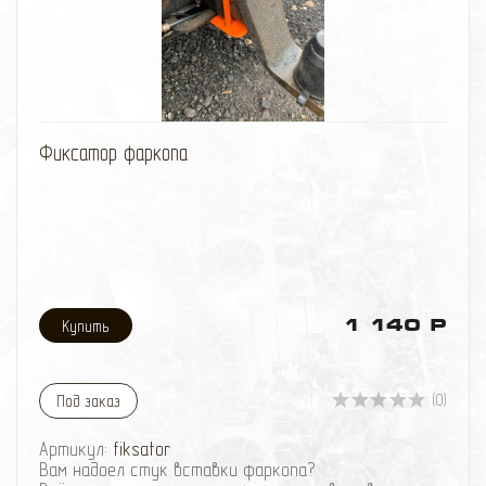
избранное
сравнить
Фиксатор фаркопа
1 140 Р
(0)
Под заказ
Артикул:
fiksator
Вам надоел стук вставки фаркопа?