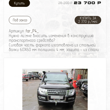
28 200 Р
23 700 Р
КУПИТЬ ЗА
Под заказ
2 370 р./мес
Артикул:
far_P4_
Нужно ли мне вносить изменения в конструкцию
транспортного средства?
Силовая часть фаркопа изготовлена из стальной
балки 60X60 мм толщиной 4 мм, защита - из стали
толщиной 3 мм.
В стоимость фаркопа входит розетка для
подключения прицепа.
Фаркоп устанавливается на штатные крепления
вашего автомобиля.
Информация по габаритам упакованного фаркопа
(для отправки в регионы):
Вес фаркопа - 19 кг
Длина - 115 см
Ширина - 60 см
Высота - 25 см
При отсутствии механических повреждений