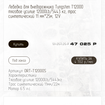
избранное
сравнить
Лебедка для внедорожника Tungsten T12000
тяговое усилие 12000Lb/5443 кг, трос
синтетический 11 мм*25м, 12V
51 257,25 Р
47 025 Р
КУПИТЬ ЗА
Под заказ
4 702 р./мес
Артикул:
ORT-T12000S
Характеристики:
Тяговое усилие 12000Lb/5443кг
Трос синтетический 11мм/22м
Мотор 6.5 л.с.
Передача планетарная 3 ступени
Передаточное число 265:1
Диаметр/ширина барабана 64х226мм