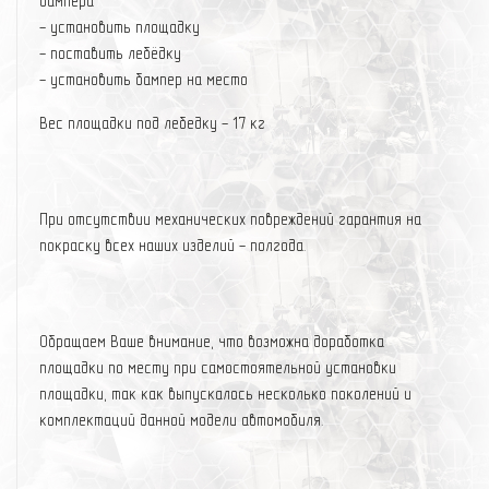
бампера
- установить площадку
- поставить лебёдку
- установить бампер на место
Вес площадки под лебедку - 17 кг
При отсутствии механических повреждений гаpантия на
покраску всех наших изделий - полгода.
Обращаем Ваше внимание, что возможна доработка
площадки по месту при самостоятельной установки
площадки, так как выпускалось несколько поколений и
комплектаций данной модели автомобиля.