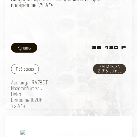
полярность 75 А*ч
29 180 Р
КУПИТЬ ЗА
Под заказ
2 918 р./мес
Артикул:
9A78DT
Изготовитель:
Deka
Ёмкость (С20):
75 А*ч
Ток пуска (-18°С):
775 А
Полярность:
Прямая
Размер (ДхШхВ)мм: