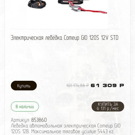
избранное
сравнить
Электрическая лебёдка Comeup GIO 120S 12V STD
101 174,88 Р
61 309 Р
КУПИТЬ ЗА
В наличии
6 131 р./мес
Артикул:
853860
Лебедка автомобильная электрическая Comeup GIO
120S 12В. Максимальное тяговое усилие 5443 кг.