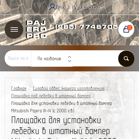
Вход
Регистрация
|
Paj
+7 (985) 774
87
05
0
ero
Москва
Pro
По названию
Главная
/
Силовой обвес (нашего изготовления)
/
Площадка под лебедку в штатный бампер
/
Площадка для установки лебедки в штатный бампер
Mitsubishi Pajero III-IV (с 2000 г.в.)
Площадка для установки
лебедки в штатный бампер