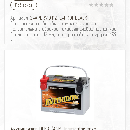
Вес 28кг
(0)
Под заказ
Артикул:
S-APERVID112PU-PROFIBLACK
Софт шакл из сверхвысокомолекулярного
полиэтилена с двойной полиуретановой пропиткой,
диаметр троса 12 мм, макс. разрывная нагрузка 159
кН
Диаметр троса 12 мм
Макс. разрывная нагрузка 159 кН
Материал троса СВМПЭ (UHMWPE) Dyneema
Серия PROFIBLACK
Диаметр (толщина) изделия 24 мм
Покрытие двойная полиуретановая пропитка
Цвет черный
Количество 1 шт.
избранное
сравнить
Аккумулятор DEKA (AGM) Intimidator прям.