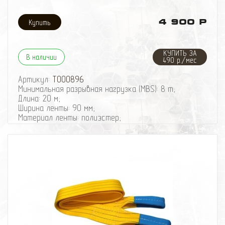
2722 (6000)
4,0
4 900 Р
165
4082 (9000)
3,5
КУПИТЬ ЗА
220
В наличии
490 р./мес
5443 (12000)
2,7
Артикул:
T000896
340
Минимальная разрывная нагрузка (MBS): 8 т;
Максимальное тяговое усилие по слоям троса
Длина: 20 м;
Слой троса
Ширина ленты: 90 мм;
Максимальное усилие (кг)
Материал ленты: полиэстер;
Остаток троса на барабане (м)
Защита петель: экокожа;
1
Исполнение: Петля/Петля.
5443
4.6
2
4188
10.5
3
3404
17.8
4