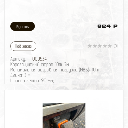
эксплуатации автомобиля.
824 Р
(0)
Под заказ
Артикул:
T000534
Корозащитный строп 10т. 3м.
Минимальная разрывная нагрузка (MBS): 10 т;
Длина: 3 м;
Ширина ленты: 90 мм;
Материал ленты: полиэстер;
Защита петель: экокожа;
Исполнение: Петля/Петля;