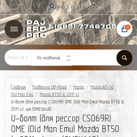
Вход
Регистрация
|
Paj
+7 (985) 774
87
05
0
ero
Москва
Pro
По названию
Главная
/
Подвеска Off-Road
/
Mazda
/
Mazda BT-50
/
Old Man Emu
/
Mazda BT50 (с 2011 г.)
/
U-болт (для рессор CS069R) OME (Old Man Emu) Mazda BT50 (с
2011 г.), шт [OMEU66B]
U-болт (для рессор CS069R)
OME (Old Man Emu) Mazda BT50