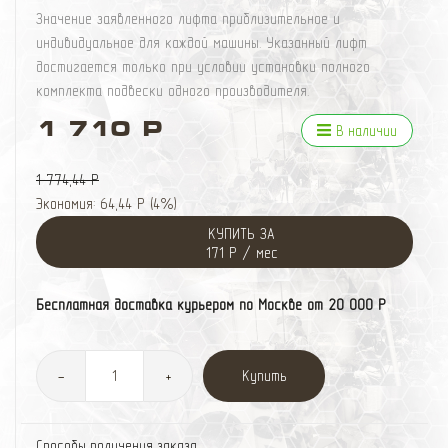
Значение заявленного лифта приблизительное и
индивидуальное для каждой машины. Указанный лифт
достигается только при условии установки полного
комплекта подвески одного производителя.
1 710 Р
В наличии
1 774,44 Р
Экономия:
64,44 Р
(
4%
)
КУПИТЬ ЗА
171 Р / мес
Бесплатная доставка курьером по Москве от 20 000 Р
Купить
-
+
Способы получения заказа