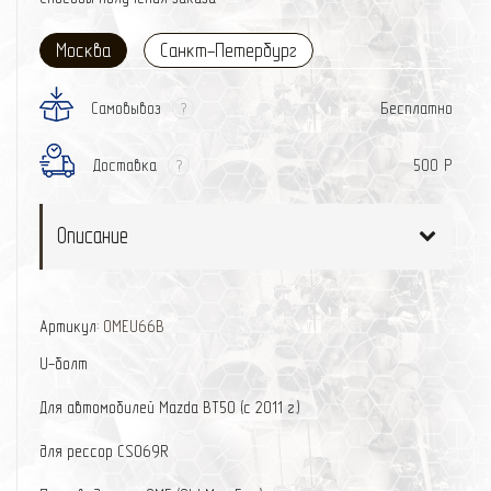
Москва
Санкт-Петербург
Самовывоз
Бесплатно
?
Доставка
500 Р
?
Описание
Артикул:
OMEU66B
U-болт
Для автомобилей Mazda BT50 (с 2011 г.)
для рессор CS069R