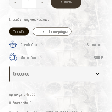
Купить
-
+
Способы получения заказа
Москва
Санкт-Петербург
Самовывоз
Бесплатно
?
Доставка
500 Р
?
Описание
Артикул:
OMEU66
U-болт задний