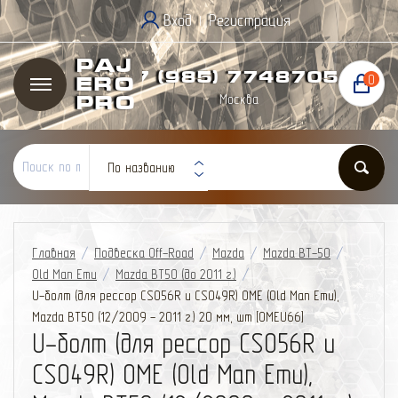
Вход
Регистрация
|
Paj
+7 (985) 774
87
05
0
ero
Москва
Pro
По названию
Главная
/
Подвеска Off-Road
/
Mazda
/
Mazda BT-50
/
Old Man Emu
/
Mazda BT50 (до 2011 г.)
/
U-болт (для рессор CS056R и CS049R) OME (Old Man Emu),
Mazda BT50 (12/2009 - 2011 г.) 20 мм, шт [OMEU66]
U-болт (для рессор CS056R и
CS049R) OME (Old Man Emu),