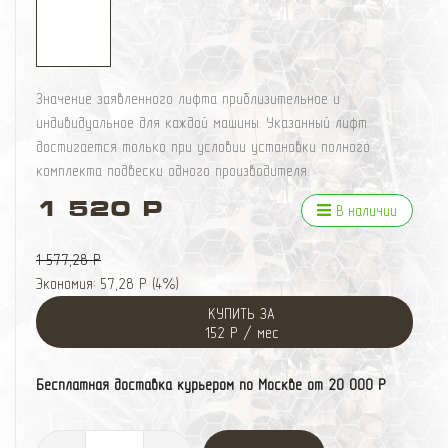
Значение заявленного лифта приблизительное и
индивидуальное для каждой машины. Указанный лифт
достигается только при условии установки полного
комплекта подвески одного производителя.
1 520 Р
В наличии
1 577,28 Р
Экономия:
57,28 Р
(
4%
)
КУПИТЬ ЗА
152 Р / мес
Бесплатная доставка курьером по Москве от 20 000 Р