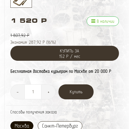
1 520 Р
В наличии
1 807,92 Р
Экономия:
287,92 Р
(
16%
)
КУПИТЬ ЗА
152 Р / мес
Бесплатная доставка курьером по Москве от 20 000 Р
Купить
-
+
Способы получения заказа
Москва
Санкт-Петербург