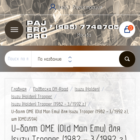
Вход
Регистрация
|
Paj
+7 (985) 774
87
05
0
ero
Москва
Pro
По названию
Главная
/
Подвеска Off-Road
/
Isuzu (Holden)
/
Isuzu (Holden) Trooper
/
Isuzu (Holden) Trooper (1982 - 3/1992 г.)
/
U-болт OME (Old Man Emu) для Isuzu Trooper (1982 - 3/1992 г.),
шт [OMEU59A]
U-болт OME (Old Man Emu) для
Isuzu Trooper (1982 - 3/1992 г.),