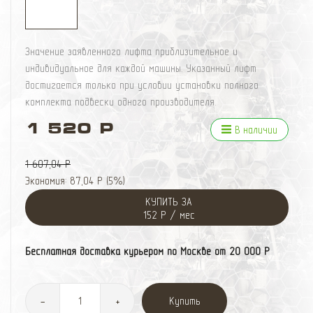
Значение заявленного лифта приблизительное и
индивидуальное для каждой машины. Указанный лифт
достигается только при условии установки полного
комплекта подвески одного производителя.
1 520 Р
В наличии
1 607,04 Р
Экономия:
87,04 Р
(
5%
)
КУПИТЬ ЗА
152 Р / мес
Бесплатная доставка курьером по Москве от 20 000 Р
Купить
-
+