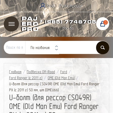
Вход
Регистрация
|
Paj
+7 (985) 774
87
05
0
ero
Москва
Pro
По названию
Главная
/
Подвеска Off-Road
/
Ford
/
Ford Ranger (с 2011 г.)
/
OME (Old Man Emu)
/
U-болт (для рессор CS049R) OME (Old Man Emu) Ford Ranger
PX (с 2011 г.) 50 мм, шт [OMEU66]
U-болт (для рессор CS049R)
OME (Old Man Emu) Ford Ranger