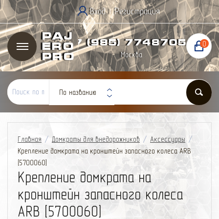
Вход
Регистрация
|
Paj
+7 (985) 774
87
05
0
ero
Москва
Pro
По названию
Главная
/
Домкраты для внедорожников
/
Аксессуары
/
Крепление домкрата на кронштейн запасного колеса ARB
[5700060]
Крепление домкрата на
кронштейн запасного колеса
ARB [5700060]