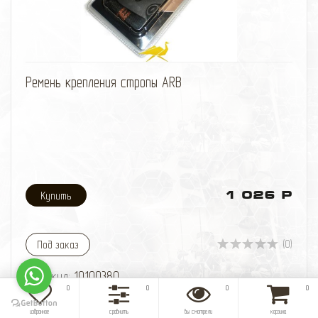
избранное
сравнить
Ремень крепления стропы ARB
1 026 Р
(0)
Под заказ
Артикул:
10100380
0
0
0
0
избранное
сравнить
вы смотрели
корзина