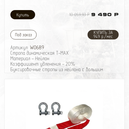
10 059,93 Р
9 490 Р
КУПИТЬ ЗА
Под заказ
949 р./мес
Артикул:
W0689
Стропа динамическая Т-МАХ
Материал - Нейлон
Коэффициент удленения - 20%
Буксировочные стропы из нейлона с большим
коэффициентом удлинения позволяют не только
буксировать неисправный автомобиль без рывков,
практически неизбежных при прослаблениях троса
при движении, но и извлечь попавший в грязевой
плен автомобиль без вреда как для застрявшего
автомобиля, так и для тягача. Несмотря на то, что
в народе эти стропы прозвали "Рывковыми"
тросами, следует помнить, что при сильном рывке
даже такой специальной динамической стропой
можно повредить неподготовленный для