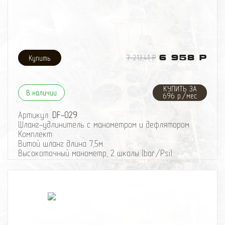
7 213,41 Р
6 958 Р
КУПИТЬ ЗА
В наличии
696 р./мес
Артикул:
DF-029
Шланг-удлинитель с манометром и дефлятором
Комплект:
Витой шланг длина 7,5м.
Высокоточный манометр, 2 шкалы (bar/Psi).
Спускной клапан “Дефлятор”.
Дополнительные наконечники для резиновых
изделий.
Сумка для хранения и переноски.
Шкала до 7Атм.
Благодаря этому универсальному шлангу, Вы
сможете легко дотягиваться до любого колеса на