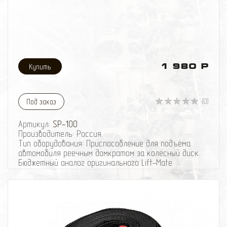
1 980 Р
(0)
Под заказ
Артикул:
SP-100
Производитель: Россия.
Тип оборудования: Приспособление для подъёма
автомобиля реечным домкратом за колёсный диск.
Бюджетный аналог оригинального Lift-Mate.
Устройство предназначено для подъёма
автомобиля реечным домкратом за колёсный диск.
Подходит для применения к любым машинам. Прежде
всего к тем, чьи бампера конструктивно не
предназначены для подъёма хай-джеком. Кроме того,
устройство исключительно полезно для того,