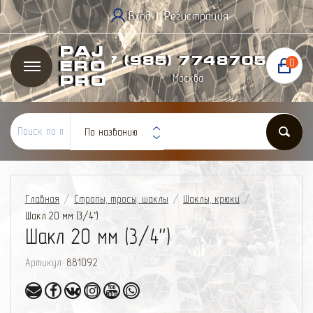
Вход
Регистрация
|
Paj
+7 (985) 774
87
05
0
ero
Москва
Pro
По названию
Главная
/
Стропы, тросы, шаклы
/
Шаклы, крюки
/
Шакл 20 мм (3/4'')
Шакл 20 мм (3/4'')
Артикул:
881092