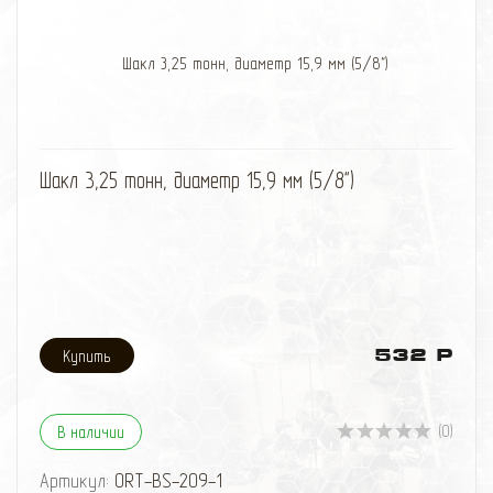
машине. Эта длина исключает как излишнюю
натяженность провода, так и его провисание. Шланг
поставляется в отдельной сумке, снабжен
быстросъемным байпасовым соединением.
избранное
сравнить
Шакл 3,25 тонн, диаметр 15,9 мм (5/8")
532 Р
(0)
В наличии
Артикул:
ORT-BS-209-1