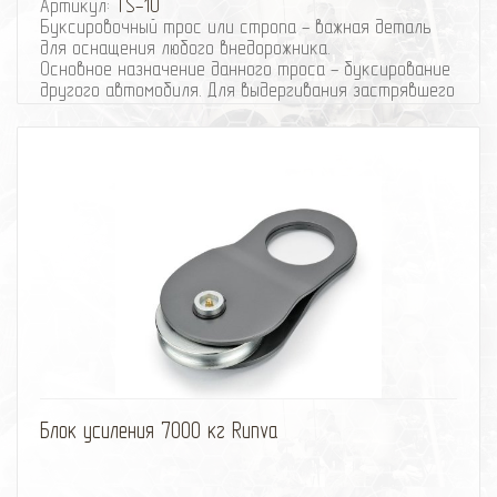
Артикул:
TS-10
Буксировочный трос или стропа - важная деталь
для оснащения любого внедорожника.
Основное назначение данного троса - буксирование
другого автомобиля. Для выдергивания застрявшего
на бездорожье авто эту стропу применять нельзя,
т.к. она не обладает достаточным динамическим
эффектом.
Основным показателем качества буксировочного
троса является длина и разрушающая нагрузка. Эти
показатели очень важны для безопасности
движения, поэтому при выборе буксирной стропы
нужно обязательно учитывать вес автомобиля.
Длина данной стропы 10 метров, а разрушающая
нагрузка - 10 тонн.
Ширина - 10 см
избранное
сравнить
Блок усиления 7000 кг Runva