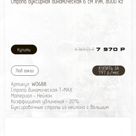
Стропа буксирная динамическая 6 см х9м, 8000 кг
8 369,03 Р
7 970 Р
КУПИТЬ ЗА
Под заказ
797 р./мес
Артикул:
W0688
Стропа динамическая Т-МАХ
Материал - Нейлон
Коэффициент удлинения - 20%
Буксировочные стропы из нейлона с большим
коэффициентом удлинения позволяют не только
буксировать неисправный автомобиль без рывков,
практически неизбежных при прослаблениях троса
при движении, но и извлечь попавший в грязевой
плен автомобиль без вреда как для застрявшего