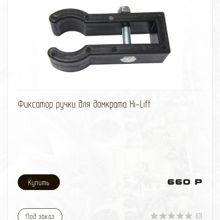
автомобиля, так и для тягача. Несмотря на то, что
в народе эти стропы прозвали "Рывковыми"
тросами, следует помнить, что при сильном рывке
даже такой специальной динамической стропой
можно повредить неподготовленный для
внедорожной эксплуатации автомобиль и нанести
увечья окружающим людям.
Разрывная нагрузка - 8 тонн.
Ширина - 6 см.
Длина - 9 метров.
избранное
сравнить
Фиксатор ручки для домкрата Hi-Lift
660 Р
(0)
Под заказ