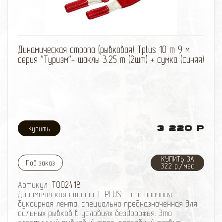
внедорожной эксплуатации автомобиль и нанести
увечья окружающим людям.
Разрывная нагрузка - 10,9 тонн.
Ширина - 8 см.
Длина - 9 метров.
избранное
сравнить
Динамическая стропа (рывковая) Tplus 10 т 9 м
серия ''Туризм''+ шаклы 3.25 т (2шт) + сумка (синяя)
3 220 Р
КУПИТЬ ЗА
Под заказ
322 р./мес
Артикул:
T002418
Динамическая стропа T-PLUS– это прочная
буксирная лента, специально предназначенная для
сильных рывков в условиях бездорожья. Это