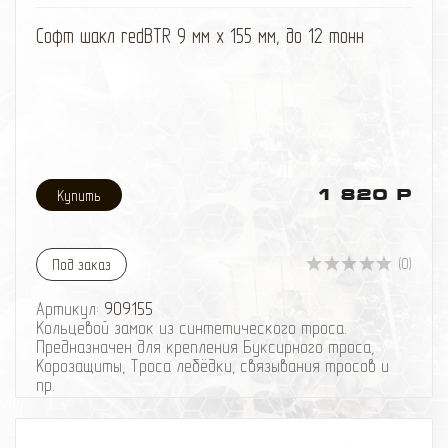
избранное
сравнить
Софт шакл redBTR 9 мм x 155 мм, до 12 тонн
1 820 Р
(0)
Под заказ
Артикул:
909155
Кольцевой замок из синтетического троса.
Предназначен для крепления Буксирного троса,
Корозащиты, Троса лебёдки, связывания тросов и
пр.