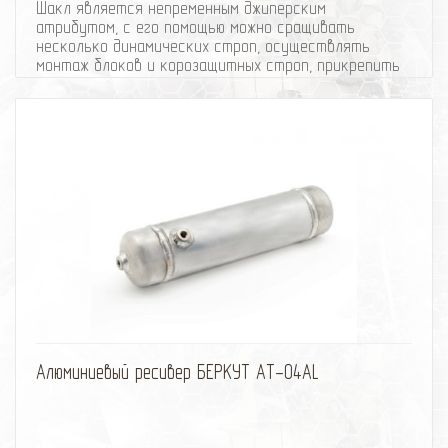
Шакл является непременным джиперским
атрибутом, с его помощью можно сращивать
несколько динамических строп, осуществлять
монтаж блоков и корозащитных строп, прикрепить
трос к буксирной проушине.
Минимальное количество на машину - 2 шакла.
Характеристики шакла:
• диаметр -15,9мм (5/8) со шплинтом;
• рабочая нагрузка 3,25 т.
избранное
сравнить
Алюминиевый ресивер БЕРКУТ AT-04AL