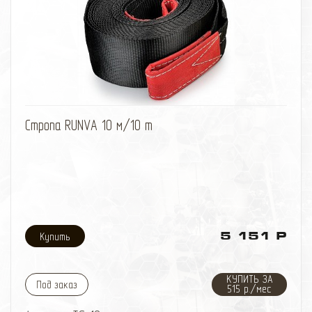
чтобы подкладывать сенд-траки или подобные
подручные материалы непосредственно под
буксующее колесо на бездорожье. В данном случае
для подъёма колеса не требуется выбирать весь
вертикальный ход подвески, что делает работу
намного безопаснее и легче.
избранное
сравнить
Стропа RUNVA 10 м/10 т
5 151 Р
КУПИТЬ ЗА
Под заказ
515 р./мес