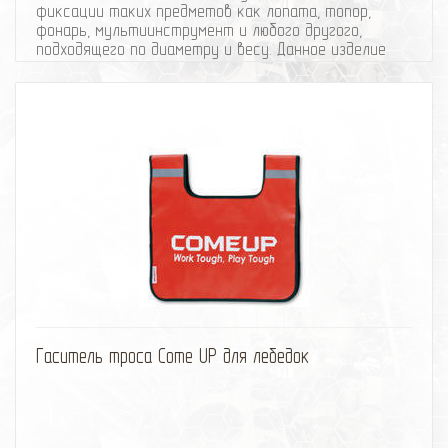
фиксации таких предметов как лопата, топор,
фонарь, мультиинструмент и любого другого,
подходящего по диаметру и весу. Данное изделие
предназначено для фиксации предметов диаметром
от 25 до 55 миллиметров и весом до 12 килограммов.
Самохват от СТОКРАТ можно использовать как
внутри автомобиля, так и снаружи. У материала, из
которого он изготовлен широкая шкала
температурных режимов и он будет одинаково
хорошо выполнять свои функции и в жару и в мороз.
Для фиксирования вытянутых предметов
используйте два крепления.
избранное
сравнить
Гаситель троса Come UP для лебедок