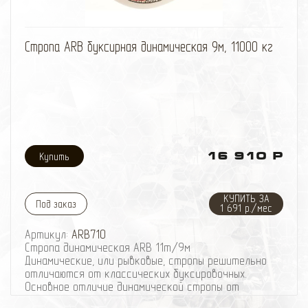
избранное
сравнить
Стропа ARB буксирная динамическая 9м, 11000 кг
16 910 Р
КУПИТЬ ЗА
Под заказ
1 691 р./мес
Артикул:
ARB710
Стропа динамическая ARB 11т/9м
Динамические, или рывковые, стропы решительно
отличаются от классических буксировочных.
Основное отличие динамической стропы от
классической буксировочной – в способности