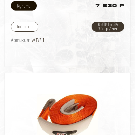
разворачивания. Этим она выгодно отличается от
7 630 Р
верёвок круглого сечения. Купить динамическую
стропу нужно сразу же как появилась первая мысль
об офф-роуде. Это один из самых доступных и
КУПИТЬ ЗА
наиболее эффективных помощников любителя
Под заказ
763 р./мес
бездорожья. Этот инструмент, не требуя
специальной подготовки автомобиля, повышает его
Артикул:
W1741
способности спасать других или выбираться из
грязевой западни при езде в группе.
Наличие лебёдки совершенно не уменьшает
значения динамической стропы. Наоборот, в сложных
ситуациях их нередко используют вместе, когда
требуется дополнительная страховка от
переворота, корректор вектора тяги, сцепка и
другие тактические офф-роудные приспособления.
Существует специальная методика применения
«динамики» в качестве удлинителя лебёдочного
троса.
Предельная прочность рывковой стропы напрямую
влияет на жёсткость её работы, поэтому выбирать
её следует исходя из массы тягача с учётом длины:
более длинные стропы работают мягче.