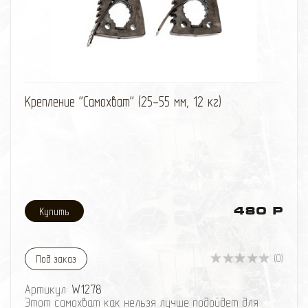
избранное
сравнить
Крепление ''Самохват'' (25-55 мм, 12 кг)
480 Р
(0)
Под заказ
Артикул:
W1278
Этот самохват как нельзя лучше подойдет для