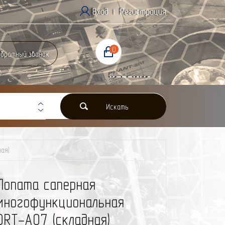
Вход
Регистрация
|
0
братный звонок
Корзина
0 Р
Искать
ая)
Лопата саперная
многофункциональная
ORT-A07 (складная)