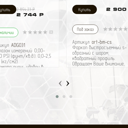
2 854,23 Р
2 900
2 744 Р
Под заказ
(0)
 наличии
Артикул:
ort-bm-сs
икул:
ADG031
Фаркоп быстросъемный s-
пазон измерений: 0,00-
образный с шаром,
0 PSI (фунт/кв.д.). 0,0-2,5
квадратный профиль.
 (кг/см2)
Обращаем Ваше внимание,
ометр очень удобен в
что ответная часть фарк
ользовании, так как
продаётся отдельно.
бжен специальным
‹
›
Рекомендуем также
скным клапаном
приобрести:
флятором", позволяющим
Универсальная подножка д
жать уровень давления в
быстрого доступа к крыше
есе.
автомобиля
перы-профессионалы,
Универсальная
орые, для улучшения
противоугонная вставка д
ходимости автомобиля,
прицепа
одолевают препятствия
Механическое
полуспущенных колесах, по