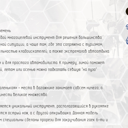
ремень
собой многоцелевой инструмент для решения большинства
ной ситуации, а чаще там, где это сопряжено с туризмом,
ельностью кладоискателей, а также экстремалов автоотдыха.
 и для простого автомобилиста. К примеру, зимой поможет
й, летом или осенью можно подкопать севшую "на пузо"
аленькая» - места в багажнике занимает совсем ничего, а
инести великое множество.
яется уникальный инструмент, располагающийся в рукоятке
тся острый нож, а с другой открывашка. Данная модель
 специальны сделаны прорези для закручивания гаек 6-ти и