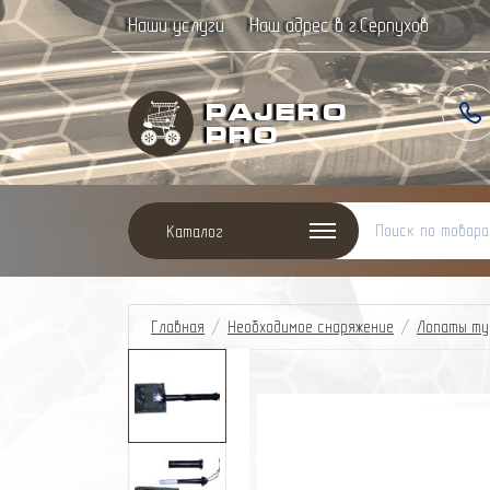
Наши услуги
Наш адрес в г.Серпухов
Paj
ero
Pro
Каталог
Главная
/
Необходимое снаряжение
/
Лопаты ту