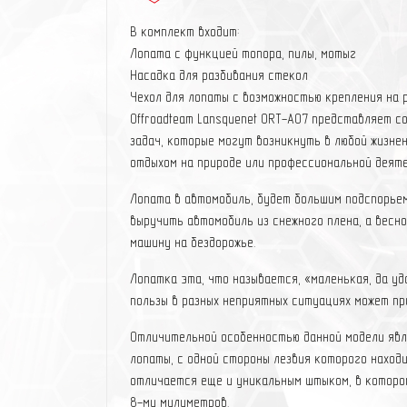
В комплект входит:
Лопата с функцией топора, пилы, мотыг
Насадка для разбивания стекол
Чехол для лопаты с возможностью крепления на 
Offroadteam Lansquenet ORT-A07 представляет 
задач, которые могут возникнуть в любой жизнен
отдыхом на природе или профессиональной деят
Лопата в автомобиль, будет большим подспорьем
выручить автомобиль из снежного плена, а весно
машину на бездорожье.
Лопатка эта, что называется, «маленькая, да уд
пользы в разных неприятных ситуациях может пр
Отличительной особенностью данной модели явл
лопаты, с одной стороны лезвия которого находи
отличается еще и уникальным штыком, в котором
8-ми милиметров.