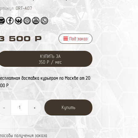
ртикул:
ORT-A07
3 500 Р
Под заказ
КУПИТЬ ЗА
350 Р / мес
есплатная доставка курьером по Москве от 20
00 Р
Купить
-
+
пособы получения заказа