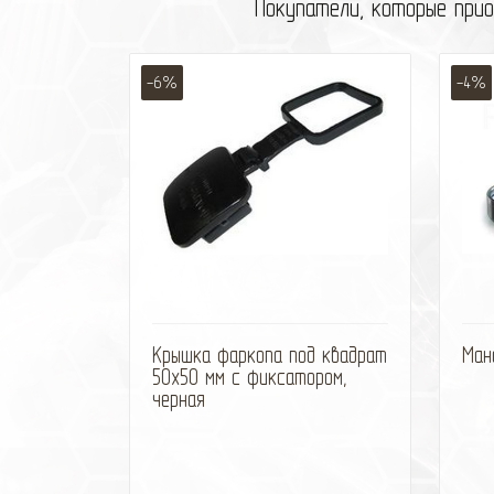
Покупатели, которые прио
-6%
-4%
избранное
сравнить
Крышка фаркопа под квадрат
Ман
50х50 мм с фиксатором,
черная