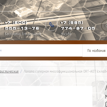
+7 (800)
+7 (985)
О
555-13-76
774
-
87
-
05
Бесплатно для регионов
Москва
По названию
ристические
/
Лопата саперная многофункциональная ORT-A07 (складн