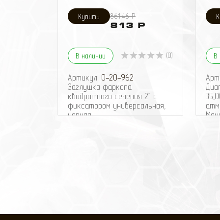
861,46 Р
813 Р
(0)
В наличии
В
Артикул:
0-20-962
Арт
Заглушка фаркопа
Диа
квадратного сечения 2" с
35,0
фиксатором универсальная,
атм
черная.
Ман
Размер: 50 х 50 мм
исп
(стандартный для
сна
американских фаркопов).
спу
Состоит из двух деталей.
"де
Материал: полиуретан.
сни
Обращаем Ваше внимание,
кол
что ответная часть фаркопа
Джи
продаётся отдельно.
кот
Рекомендуем также
про
приобрести:
пре
Вставка фаркопа под
на 