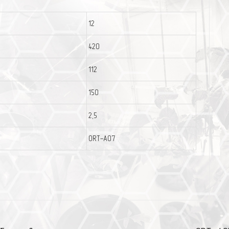
12
420
112
150
2,5
ORT-A07