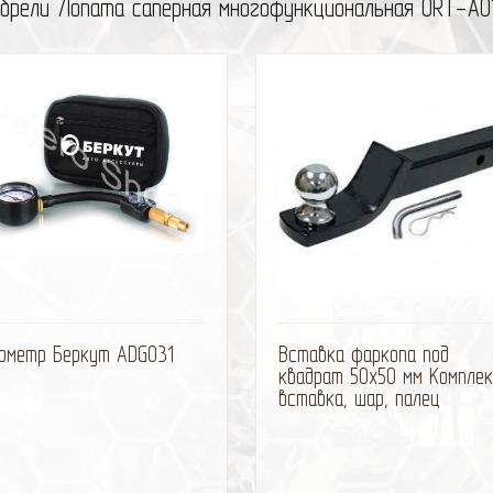
брели Лопата саперная многофункциональная ORT-A07
избранное
сравнить
избранное
сравни
ометр Беркут ADG031
Вставка фаркопа под
квадрат 50х50 мм Комплек
вставка, шар, палец