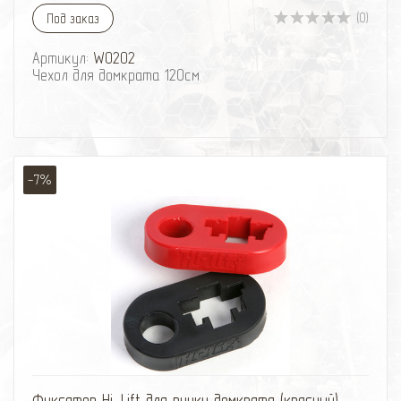
(0)
Под заказ
Артикул:
W0202
Чехол для домкрата 120см
-7%
избранное
сравнить
Фиксатор Hi-Lift для ручки домкрата (красный)