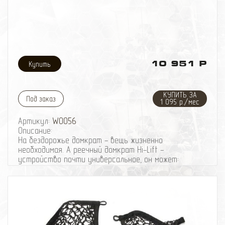
10 951 Р
КУПИТЬ ЗА
Под заказ
1 095 р./мес
Артикул:
W0056
Описание:
На бездорожье домкрат - вещь жизненно
необходимая. А реечный домкрат Hi-Lift -
устройство почти универсальное, он может:
* Поднимать
* Опускать
* Толкать
* Перемещать (приподнял - толкнул). Требуется
опыт и сноровка - можно повредить себя и машину
* Тянуть (как ручная лебёдка). Потребуется трос,