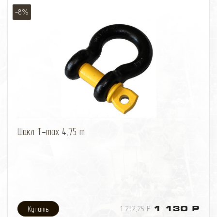
-8%
избранное
сравнить
Шакл T-max 4,75 т
1 232,25 Р
1 130 Р