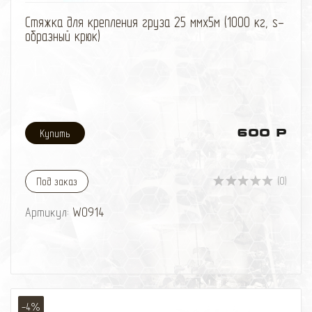
избранное
сравнить
Стяжка для крепления груза 25 ммх5м (1000 кг, s-
образный крюк)
600 Р
(0)
Под заказ
Артикул:
W0914
-4%