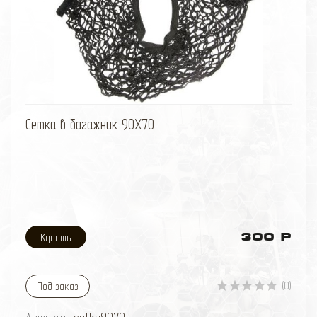
но лучше - такелажная цепь
* Сжимать (ручной пресс)
избранное
сравнить
Сетка в багажник 90X70
300 Р
(0)
Под заказ