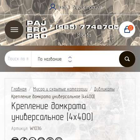
Вход
Регистрация
|
Paj
+7 (985) 774
87
05
0
ero
Москва
Pro
По названию
Главная
/
Мусор и скрытые категории
/
Дубликаты
/
Крепление домкрата универсальное [4x400]
Крепление домкрата
универсальное [4x400]
Артикул:
W1036