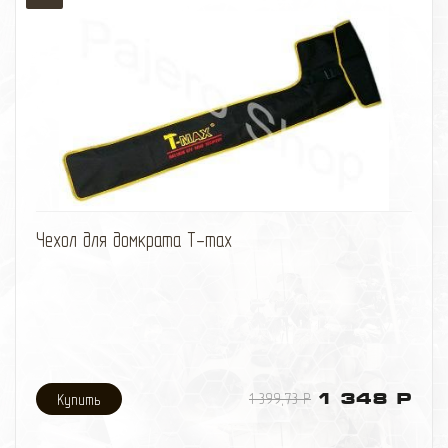
избранное
сравнить
Чехол для домкрата T-max
1 399,73 Р
1 348 Р