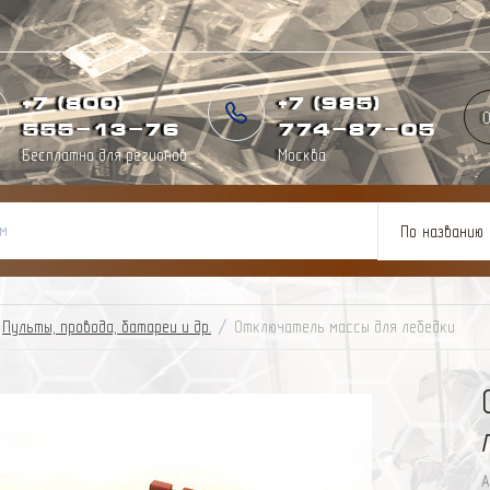
+7 (800)
+7 (985)
О
555-13-76
774
-
87
-
05
Бесплатно для регионов
Москва
По названию
Пульты, провода, батареи и др.
/
Отключатель массы для лебедки
А