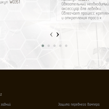
икул:
W0351
Обязательный необходимый
аксессуар для лебёдки.
Облегчает процесс крепле
и открепления троса к
дереву, сохраняет кору
дерева и трос от задиров.
‹
›
ог
 задний
Защита переднего бампера