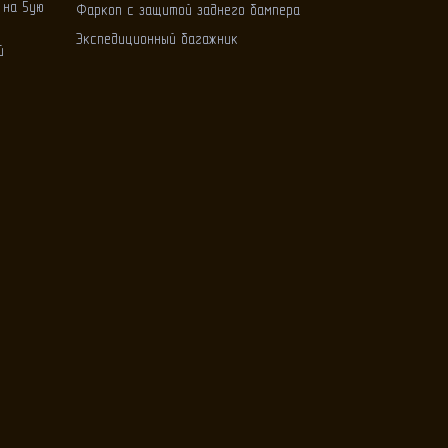
 на 5ую
Фаркоп с защитой заднего бампера
Экспедиционный багажник
й