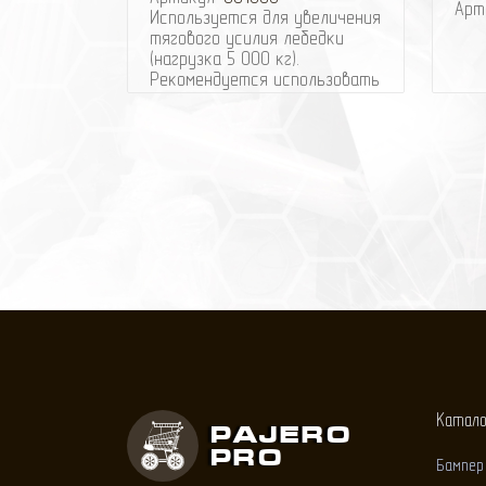
Арт
Используется для увеличения
тягового усилия лебедки
(нагрузка 5 000 кг).
Рекомендуется использовать
с лебедками серии ATV, UTV,
DU .
Блок-полиспаст Блок CBV-11
используется для увеличения
тягового усилия лебедки. Для
этого необходимо
пропустить трос через блок-
полиспаст, сам блок
закрепить за дерево или
другой неподвижный объект.
Затем крюк с тросом
зацепить рядом с лебедкой.
Теперь при использовании
лебедки, ее тяговое усилие
увеличилось в два раза.
Катал
Pajero
Pro
Бампер