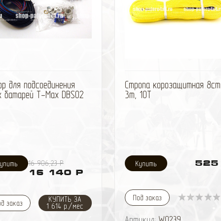
избранное
сравнить
избранное
сравни
ор для подсоединения
Стропа корозащитная 8cm
х батарей T-Max DBS02
3m, 10T
16 906,23 Р
525
16 140 Р
Под заказ
КУПИТЬ ЗА
од заказ
1 614 р./мес
Артикул:
W0239