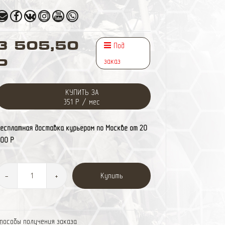
3 505,50
Под
заказ
Р
КУПИТЬ ЗА
351 Р / мес
есплатная доставка курьером по Москве от 20
00 Р
Купить
-
+
пособы получения заказа