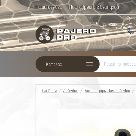
Наши услуги
Наш адрес в г.Серпухов
Paj
ero
Pro
Каталог
Главная
/
Лебедки
/
Аксессуары для лебедок
/