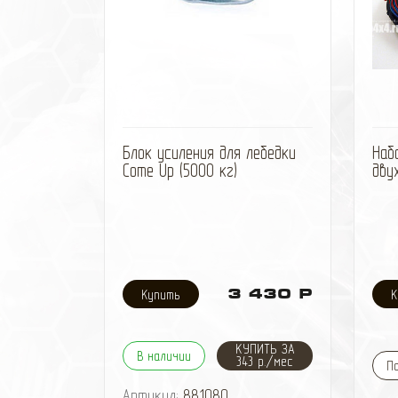
избранное
сравнить
Блок усиления для лебедки
Наб
Come Up (5000 кг)
дву
3 430 Р
КУПИТЬ ЗА
В наличии
343 р./мес
П
Артикул:
881080