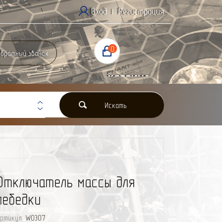
Вход
Регистрация
|
0
братный звонок
Корзина
0 Р
Искать
Отключатель массы для
лебедки
ртикул:
W0307