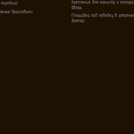
Крепление для канистр и топора
 передний
дверь
ожные брызговики
Площадка под лебедку в штатны
бампер