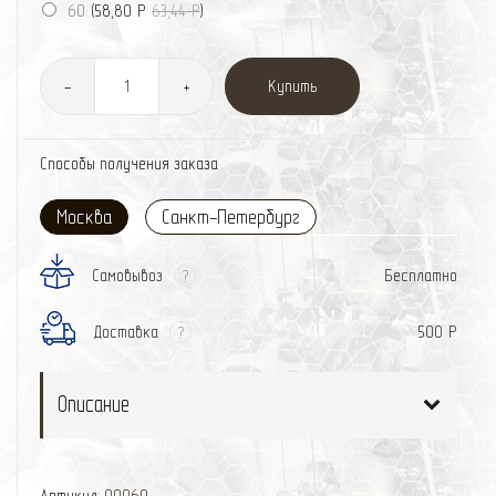
60
(
58,80 Р
63,44 Р
)
Купить
-
+
Способы получения заказа
Москва
Санкт-Петербург
Самовывоз
Бесплатно
?
Доставка
500 Р
?
Описание
Артикул:
00060