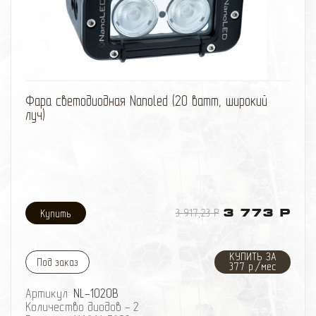
избранное
сравнить
Фара светодиодная Nanoled (20 ватт, широкий
луч)
3 917,23 Р
3 773 Р
КУПИТЬ ЗА
Под заказ
377 р./мес
Артикул:
NL-1020B
Количество диодов - 2