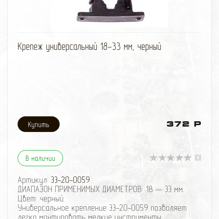
стандартным диаметром черенка, а также для
фиксации труб и шлангов. Крепится двумя болтами
(не поставляются в комплекте). Может
комплектоваться металлическим кронштейном 33-
избранное
сравнить
20-0201 и крепиться на подголовник спинки
Крепеж универсальный 18-33 мм, черный
сидения. Также может комплектоваться
металлической треногой 33-20-171.
372 Р
(0)
В наличии
Артикул:
33-20-0059
ДИАПАЗОН ПРИМЕНИМЫХ ДИАМЕТРОВ: 18 — 33 мм.
Цвет: черный
Универсальное крепление 33-20-0059 позволяет
легко монтировать мелкие инструменты,