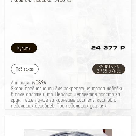
24 377 Р
КУПИТЬ ЗА
Под заказ
2 438 р./мес
Артикул:
W0894
Якорь предназначен для закрепления троса лебедки
в поле болоте и тп. Неплохо цепляется просто за
грунт еще лучше за корневые системы кустов и
небольших деревьев. При небольших усилиях
работает идеально , если машина сидит на мостах
то превращается в плуг.