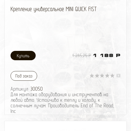
избранное
сравнить
Крепление универсальное MINI QUICK FIST
1 285,25 Р
1 188 Р
(0)
Под заказ
Артикул:
30050
Для монтажа оборудования и инструментов на
любой авто. Устойчиво к теплу и холоду, к
солнечным лучам. Производитель End of The Road,
Inc
Крепление универсальное MINI QUICK FIST. Для
монтажа оборудования и инструментов на любой
авто. Устойчиво к теплу и холоду, к солнечным