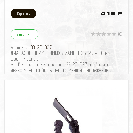
412 Р
(0)
В наличии
Артикул:
33-20-027
ДИАПАЗОН ПРИМЕНИМЫХ ДИАМЕТРОВ: 25 - 40 мм.
Цвет: черный
Универсальное крепление 33-20-027 позволяет
легко монтировать инструменты, снаряжение и
оборудование в любом удобном для Вас месте: дома,
на даче, в гараже, автомобиле. Прочный, эластичный
материал: изделия из полиуретанов хорошо
переносят растяжение и многократные изгибы без
разрушения. Устойчив к агрессивным средам, в том
числе: к нефтесодержащим продуктам, щелочам,
кислотам, к озону, ультрафиолетовым лучам и
морской воде. Долговечней резиновых аналогов.
Рассчитан для крепления предметов диаметром от
25 до 40 мм. Удобен для крепления и хранения
фонариков, лопат и прочих инструментов со