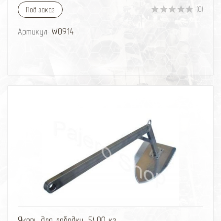
(0)
Под заказ
Артикул:
W0914
избранное
сравнить
Якорь для лебедки, 5400 кг