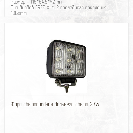
Размер - 116*64,5*92 мм
Тип диодов CREE X-ML2 последнего поколения
10Ватт
Цветовая температура Кельвинов 4800 К
Количество диодов 2
Мощность 20 ватт
Яркость Люмен не менее 2400
Рабочие напряжение 9-70 вольт
Потребляемый ток при 12 вольт, А 1,67
Размер длина, высота, глубина 116*64,5*92 мм
Влагозащищенность ip 68
избранное
сравнить
Фара светодиодная дальнего света 27W