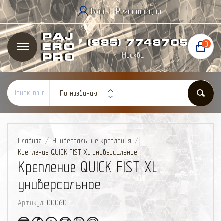
Вход
Регистрация
|
Paj
+7 (985) 774
87
05
0
ero
Москва
Pro
По названию
Главная
/
Универсальные крепления
/
Крепление QUICK FIST XL универсальное
Крепление QUICK FIST XL
универсальное
Артикул:
00060