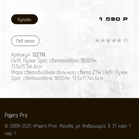
1 590 Р
(0)
Под заказ
Артикул:
12211A
(3х9). Пучок Spot, светоотдача 1800Лм,
13,5х11,7х4,6см.
Фара светодиодная дальнего света 27W (3х9). Пучок
Spot, светоотдача 1800Лм, 13,5х11,7х4,6см.
Pajero Pro
© 2008-2025 «Pajero Pro», Москва, ул. Фабрициуса, д. 37 корп. 1
стр. 1