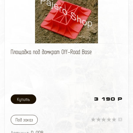
избранное
сравнить
Площадка под домкрат Off-Road Base
3 190 Р
(0)
Под заказ
Артикул:
D-ORB