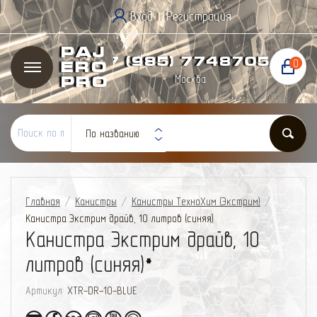
Вход
Регистрация
|
Paj
+7 (985) 774
87
05
0
ero
Москва
Pro
По названию
Главная
/
Канистры
/
Канистры ТехноХим (Экстрим)
/
Канистра Экстрим драйв, 10 литров (синяя)
Канистра Экстрим драйв, 10
литров (синяя)
*
Артикул:
XTR-DR-10-BLUE