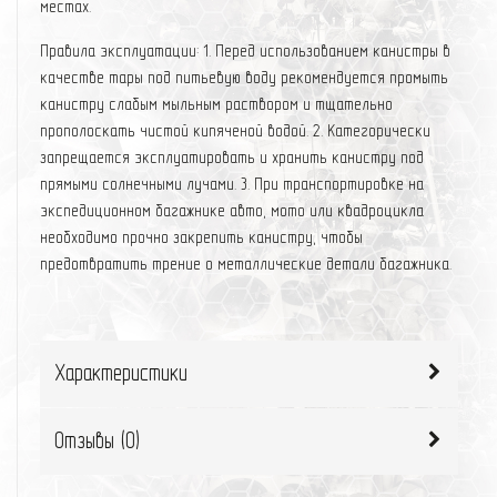
местах.
Правила эксплуатации: 1. Перед использованием канистры в
качестве тары под питьевую воду рекомендуется промыть
канистру слабым мыльным раствором и тщательно
прополоскать чистой кипяченой водой. 2. Категорически
запрещается эксплуатировать и хранить канистру под
прямыми солнечными лучами. 3. При транспортировке на
экспедиционном багажнике авто, мото или квадроцикла
необходимо прочно закрепить канистру, чтобы
предотвратить трение о металлические детали багажника.
Характеристики
Отзывы (
0
)