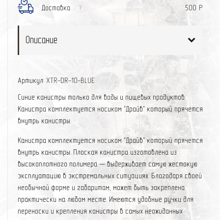
Доставка
500 Р
?
Описание
Артикул:
XTR-DR-10-BLUE
Синие канистры только для воды и пищевых продуктов.
Канистра комплектуется носиком "Драйв" который прячется
внутрь канистры.
Канистра комплектуется носиком "Драйв" который прячется
внутрь канистры. Плоская канистра изготовлена из
высокоплотного полимера — выдерживает самую жестокую
эксплуатацию в экстремальных ситуациях. Благодаря своей
необычной форме и габаритам, может быть закреплена
практически на любом месте. Имеются удобные ручки для
переноски и крепления канистры в самых неожиданных