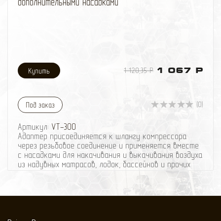
дополнительными насадками
1 120,35 Р
1 067 Р
(0)
Под заказ
Артикул:
VT-300
Адаптер присоединяется к шлангу компрессора
через резьбовое соединение и применяется вместе
с насадками для накачивания и выкачивания воздуха
из надувных матрасов, лодок, бассейнов и прочих
изделий, требующих большой объём воздуха при
низком давлении.
Адаптер для подкачки лодок BERKUT VT-300 с
дополнительными насадками