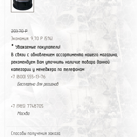
203,70 Р
Экономия:
9,70 Р
(
5%
)
*
Уважаемые покупатели!
В связи с обновлением ассортимента нашего магазина,
рекомендуем Вам уточнить наличие товара данной
категории у менеджера по телефонам:
+7 (800) 555-13-76
Бесплатно для регионов
+7 (985) 774
87
05
Москва
Способы получения заказа