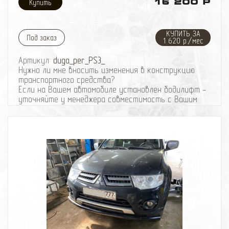
16 200 Р
КУПИТЬ ЗА
Под заказ
1 620 р./мес
Артикул:
duga_per_PS3_
Нужно ли мне вносить изменения в конструкцию
транспортного средства?
Если на Вашем автомобиле установлен бодилифт -
уточняйте у менеджера совместимость с Вашим
автомобилем.
Вес защитной дуги: ~ 12 кг
Дуга выполнена из трубы 57 мм, толщина стенки
трубы 3.5 мм, стойки крепления к раме из листа 10
мм.
При отсутствии механических повреждений
гаpантия на покраску всех наших изделий - полгода.
Подробнее о защите Вы можете узнать здесь
Получить подробную консультацию или записаться
на установку, Вы можете по телефону: 8-495-
774
87
05