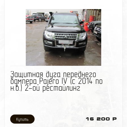
Дуга выполнена из трубы 57 мм, стойки крепления к
раме из листа 10 мм.
Обращаем Ваше внимание, что при установке
защиты переднего бампера для Pajero Sport II
требуется подрезка штатной защиты.
При отсутствии механических повреждений
гаpантия на покраску всех наших изделий - полгода.
Подробнее о защите Вы можете узнать здесь
Получить подробную консультацию или записаться
на установку, Вы можете по телефону: 8-495-
774
87
05
избранное
сравнить
Защитная дуга переднего
бампера Pajero IV (с 2014 по
н.в.) 2-ой рестайлинг
16 200 Р