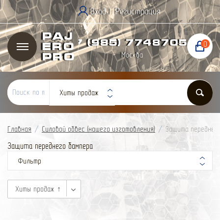
Вход
Регистрация
|
Paj
+7 (985) 774
87
05
0
ero
Москва
Pro
Хиты продаж
Главная
/
Силовой обвес (нашего изготовления)
/
Защита переднег
Защита переднего бампера
Фильтр
Хиты продаж ↑