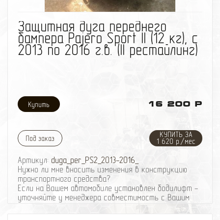
избранное
сравнить
Защитная дуга переднего
бампера Pajero Sport II (12 кг), с
2013 по 2016 г.в. (II рестайлинг)
16 200 Р
КУПИТЬ ЗА
Под заказ
1 620 р./мес
Артикул:
duga_per_PS2_2013-2016_
Нужно ли мне вносить изменения в конструкцию
транспортного средства?
Если на Вашем автомобиле установлен бодилифт -
уточняйте у менеджера совместимость с Вашим
автомобилем.
Вес защиты: ~ 16 кг