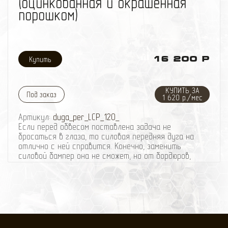
(оцинкованная и окрашенная
порошком)
16 200 Р
КУПИТЬ ЗА
Под заказ
1 620 р./мес
Артикул:
duga_per_LCP_120_
Если перед обвесом поставлена задача не
бросаться в глаза, то силовая передняя дуга на
отлично с ней справится. Конечно, заменить
силовой бампер она не сможет, но от бордюров,
невысокого подлеска и прочих «незаметных» на
пути напастей, дуга убережёт.
Силовая передняя дуга помогает решить ряд
проблем, возникающих на бездорожье и, в целом,
подготовить машину к экспедиции и эксплуатации
в экстремальных условиях.
Передняя силовая дуга изготавливается из