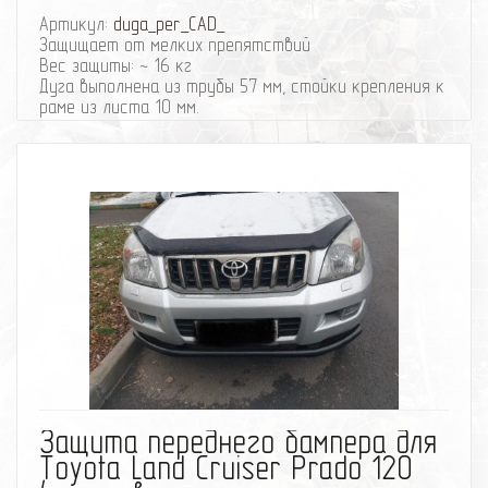
Артикул:
duga_per_CAD_
Защищает от мелких препятствий
Вес защиты: ~ 16 кг
Дуга выполнена из трубы 57 мм, стойки крепления к
раме из листа 10 мм.
При отсутствии механических повреждений
гаpантия на покраску всех наших изделий - полгода.
Получить подробную консультацию или записаться
на установку, Вы можете по телефону: 8-495-
774
87
05
избранное
сравнить
Защита переднего бампера для
Toyota Land Cruiser Prado 120