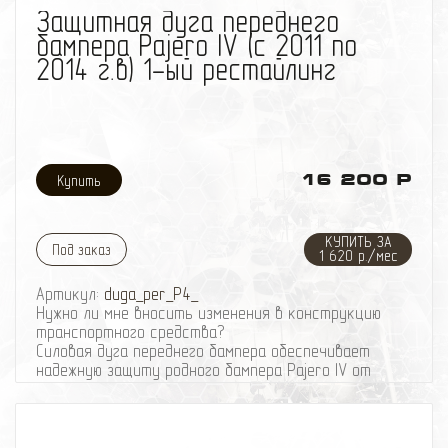
Защитная дуга переднего
Подробнее о защите Вы можете узнать здесь
Получить подробную консультацию или записаться
бампера Pajero IV (с 2011 по
на установку, Вы можете по телефону: 8-495-
2014 г.в) 1-ый рестайлинг
774
87
05
16 200 Р
КУПИТЬ ЗА
Под заказ
1 620 р./мес
Артикул:
duga_per_P4_
Нужно ли мне вносить изменения в конструкцию
транспортного средства?
Cиловая дуга переднего бампера обеспечивает
надежную защиту родного бампера Pajero IV от
сколов, царапин и повреждений, а также вселяет
уверенность при парковке (высокий бордюр,
парковочные столбики). Придает автомобилю более
брутальный вид.