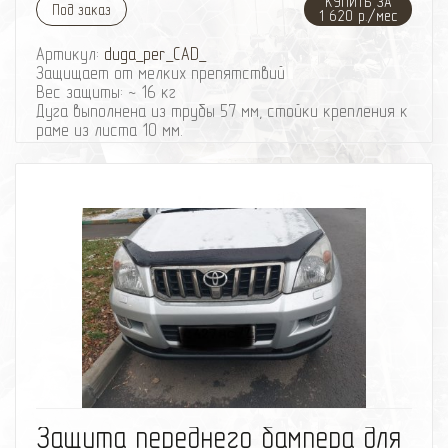
КУПИТЬ ЗА
Под заказ
1 620 р./мес
Артикул:
duga_per_CAD_
Защищает от мелких препятствий
Вес защиты: ~ 16 кг
Дуга выполнена из трубы 57 мм, стойки крепления к
раме из листа 10 мм.
При отсутствии механических повреждений
гаpантия на покраску всех наших изделий - полгода.
Получить подробную консультацию или записаться
на установку, Вы можете по телефону: 8-495-
774
87
05
избранное
сравнить
Защита переднего бампера для