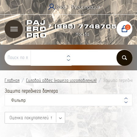
Вход
Регистрация
|
Paj
+7 (985) 774
87
05
0
ero
Москва
Pro
Главная
/
Силовой обвес (нашего изготовления)
/
Защита переднег
Защита переднего бампера
Фильтр
Оценка покупателей ↑