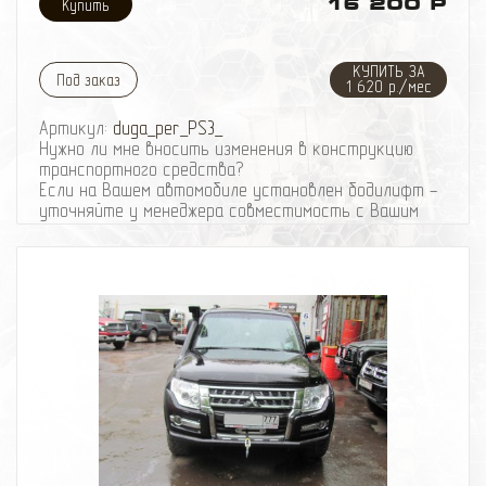
16 200 Р
КУПИТЬ ЗА
Под заказ
1 620 р./мес
Артикул:
duga_per_PS3_
Нужно ли мне вносить изменения в конструкцию
транспортного средства?
Если на Вашем автомобиле установлен бодилифт -
уточняйте у менеджера совместимость с Вашим
автомобилем.
Вес защитной дуги: ~ 12 кг
Дуга выполнена из трубы 57 мм, толщина стенки
трубы 3.5 мм, стойки крепления к раме из листа 10
мм.
При отсутствии механических повреждений
гаpантия на покраску всех наших изделий - полгода.
Подробнее о защите Вы можете узнать здесь
Получить подробную консультацию или записаться
на установку, Вы можете по телефону: 8-495-
774
87
05