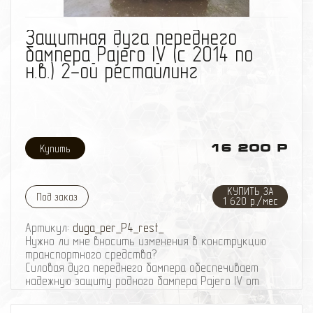
избранное
сравнить
Защитная дуга переднего
бампера Pajero IV (с 2014 по
н.в.) 2-ой рестайлинг
16 200 Р
КУПИТЬ ЗА
Под заказ
1 620 р./мес
Артикул:
duga_per_P4_rest_
Нужно ли мне вносить изменения в конструкцию
транспортного средства?
Cиловая дуга переднего бампера обеспечивает
надежную защиту родного бампера Pajero IV от
сколов, царапин и повреждений, а также вселяет
уверенность при парковке (высокий бордюр,