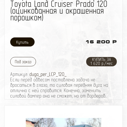
Toyota Land Cruiser Prado 120
(оцинкованная и окрашенная
порошком)
16 200 Р
КУПИТЬ ЗА
Под заказ
1 620 р./мес
Артикул:
duga_per_LCP_120_
Если перед обвесом поставлена задача не
бросаться в глаза, то силовая передняя дуга на
отлично с ней справится. Конечно, заменить
силовой бампер она не сможет, но от бордюров,
невысокого подлеска и прочих «незаметных» на
пути напастей, дуга убережёт.
Силовая передняя дуга помогает решить ряд
проблем, возникающих на бездорожье и, в целом,
подготовить машину к экспедиции и эксплуатации