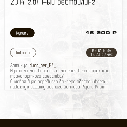
2014 г.в) 1-ый рестайлинг
16 200 Р
КУПИТЬ ЗА
Под заказ
1 620 р./мес
Артикул:
duga_per_P4_
Нужно ли мне вносить изменения в конструкцию
транспортного средства?
Cиловая дуга переднего бампера обеспечивает
надежную защиту родного бампера Pajero IV от
сколов, царапин и повреждений, а также вселяет
уверенность при парковке (высокий бордюр,
парковочные столбики). Придает автомобилю более
брутальный вид.
Обращаем Ваше внимание, что при установке
защиты переднего бампера для требуется подрезка
штатной защиты.