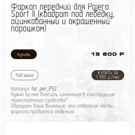
Фаркоп передний для Pajero
Sport II (квадрат под лебёдку,
оцинкованный и окрашенный
порошком)
19 800 Р
КУПИТЬ ЗА
Под заказ
1 980 р./мес
Артикул:
far_per_PS2
Нужно ли мне вносить изменения в конструкцию
транспортного средства?
Обращаем Ваше внимание, что ответная часть
фаркопа продаётся отдельно.
Рекомендуем также приобрести:
Вставка фаркопа под квадрат 50х50 мм Комплект:
вставка, шар, палец
Универсальная подножка для быстрого доступа к