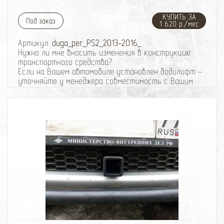
КУПИТЬ ЗА
Под заказ
1 620 р./мес
Артикул:
duga_per_PS2_2013-2016_
Нужно ли мне вносить изменения в конструкцию
транспортного средства?
Если на Вашем автомобиле установлен бодилифт -
уточняйте у менеджера совместимость с Вашим
автомобилем.
Вес защиты: ~ 16 кг
Дуга выполнена из трубы 57 мм, стойки крепления к
раме из листа 10 мм.
Обращаем Ваше внимание, что при установке
защиты переднего бампера для Pajero Sport II
требуется подрезка штатной защиты.
При отсутствии механических повреждений
гаpантия на покраску всех наших изделий - полгода.
Подробнее о защите Вы можете узнать здесь
Получить подробную консультацию или записаться
на установку, Вы можете по телефону: 8-495-
774
87
05
избранное
сравнить