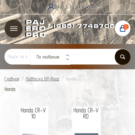
Вход
Регистрация
|
Paj
+7 (985) 774
87
05
0
ero
Москва
Pro
По названию
Главная
/
Подвеска Off-Road
/
Honda
Honda
Honda CR-V
Honda CR-V
10
RD