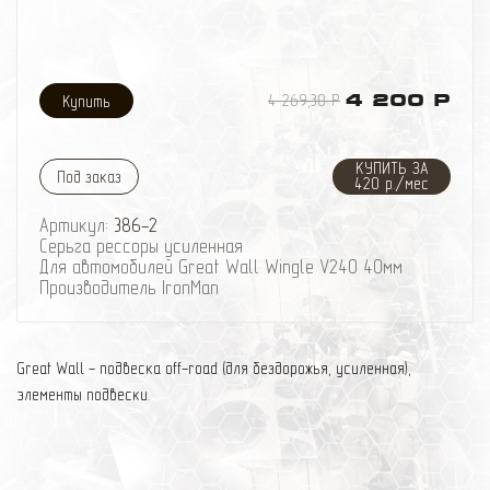
4 269,30 Р
4 200 Р
КУПИТЬ ЗА
Под заказ
420 р./мес
Артикул:
386-2
Серьга рессоры усиленная
Для автомобилей Great Wall Wingle V240 40мм
Производитель IronMan
Great Wall - подвеска off-road (для бездорожья, усиленная),
элементы подвески.