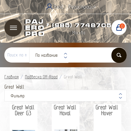
Вход
Регистрация
|
Paj
+7 (985) 774
87
05
0
ero
Москва
Pro
По названию
Главная
/
Подвеска Off-Road
/
Great Wall
Great Wall
Фильтр
Great Wall
Great Wall
Great Wall
Deer G3
Haval
Hover