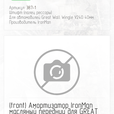
Артикул:
387-1
Штифт (палец рессоры)
Для автомобилей Great Wall Wingle V240 40мм
Производитель IronMan
избранное
сравнить
(front) Амортизатор IronMan
масляный передний для GREAT