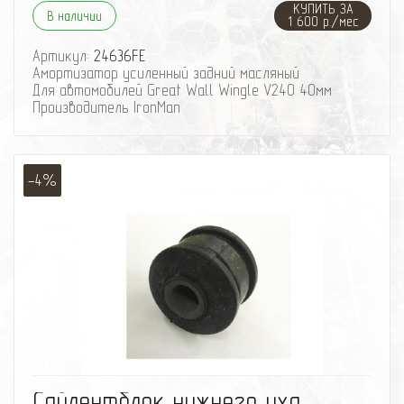
КУПИТЬ ЗА
В наличии
1 600 р./мес
Артикул:
24636FE
Амортизатор усиленный задний масляный
Для автомобилей Great Wall Wingle V240 40мм
Производитель IronMan
-4%
избранное
сравнить
Сайлентблок нижнего уха