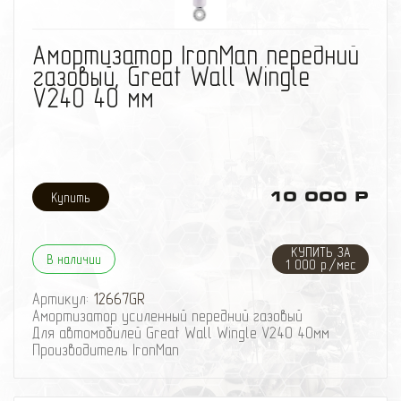
избранное
сравнить
Амортизатор IronMan передний
газовый, Great Wall Wingle
V240 40 мм
10 000 Р
КУПИТЬ ЗА
В наличии
1 000 р./мес
Артикул:
12667GR
Амортизатор усиленный передний газовый
Для автомобилей Great Wall Wingle V240 40мм
Производитель IronMan