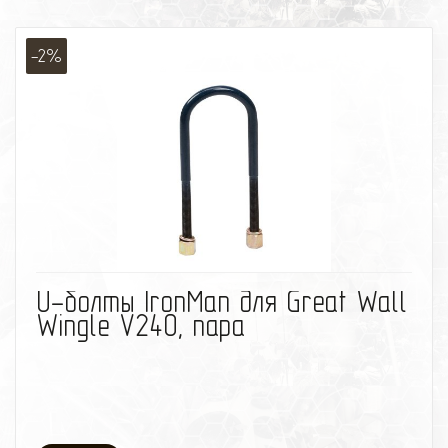
-2%
избранное
сравнить
U-болты IronMan для Great Wall
Wingle V240, пара