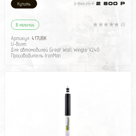
2 846,20 Р
2 800 Р
(0)
В наличии
Артикул:
417UBK
U-болт
Для автомобилей Great Wall Wingle V240
Производитель IronMan