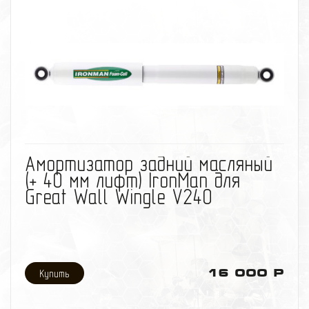
избранное
сравнить
Амортизатор задний масляный
(+ 40 мм лифт) IronMan для
Great Wall Wingle V240
16 000 Р