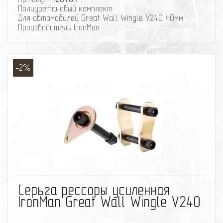
Полиуретановый комплект
Для автомобилей Great Wall Wingle V240 40мм
Производитель IronMan
-2%
избранное
сравнить
Серьга рессоры усиленная
IronMan Great Wall Wingle V240