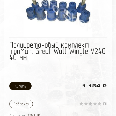
избранное
сравнить
Полиуретановый комплект
IronMan, Great Wall Wingle V240
40 мм
1 154 Р
(0)
Под заказ
Артикул:
728TUK