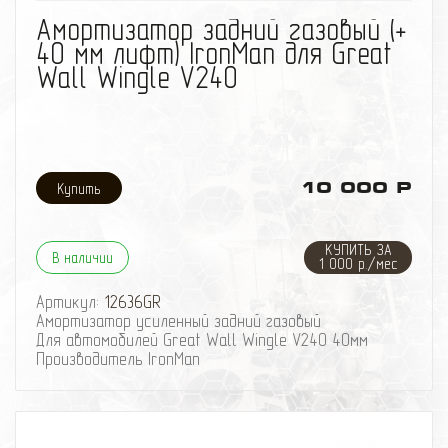
избранное
сравнить
Амортизатор задний газовый (+
40 мм лифт) IronMan для Great
Wall Wingle V240
10 000 Р
КУПИТЬ ЗА
В наличии
1 000 р./мес
Артикул:
12636GR
Амортизатор усиленный задний газовый
Для автомобилей Great Wall Wingle V240 40мм
Производитель IronMan