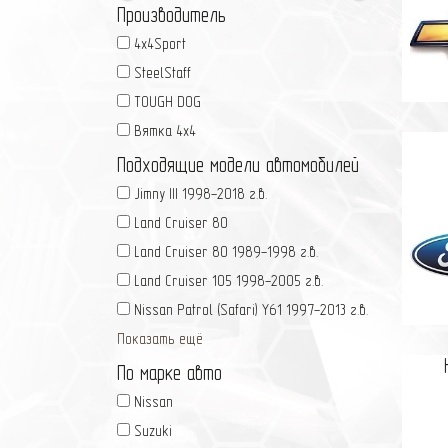
Производитель
4x4Sport
SteelStaff
TOUGH DOG
Вятка 4x4
Подходящие модели автомобилей
Jimny III 1998-2018 г.в.
Land Cruiser 80
Land Cruiser 80 1989-1998 г.в.
Land Cruiser 105 1998-2005 г.в.
Nissan Patrol (Safari) Y61 1997-2013 г.в.
Показать ещё
По марке авто
Nissan
Suzuki