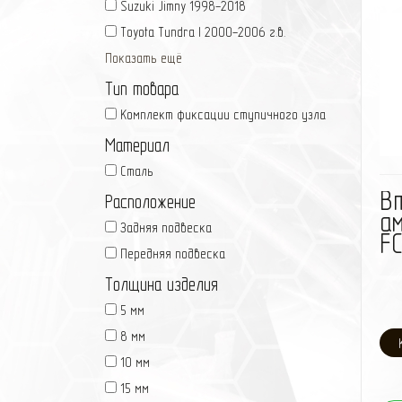
Suzuki Jimny 1998-2018
Toyota Tundra I 2000-2006 г.в.
Показать ещё
Тип товара
Комплект фиксации ступичного узла
Материал
Сталь
В
Расположение
а
Задняя подвеска
FC
Передняя подвеска
Толщина изделия
5 мм
8 мм
10 мм
15 мм