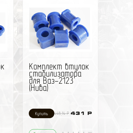
TDR1114, FC41114, BM401114,
FC404900. На одно крепление
требуется 2 втулки.
ить
избранное
сравнить
ок
Комплект втулок
стабилизатора
для Ваз-2123
(Нива)
448,14 Р
431 Р