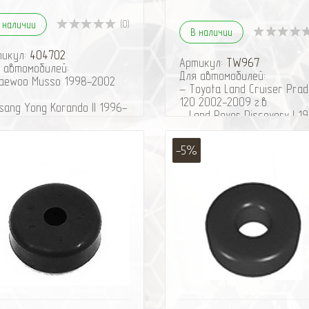
(0)
 наличии
В наличии
тикул:
404702
Артикул:
TW967
 автомобилей:
Для автомобилей:
aewoo Musso 1998-2002
– Toyota Land Cruiser Prad
120 2002-2009 г.в.
sang Yong Korando II 1996-
– Land Rover Discovery I 1
6 г.в.
1998 г.в.
sang Yong Musso 1993-
– Nissan Patrol (Safari) Y6
6 г.в.
-5%
1987-1997 г.в.
агАЗ Road Partner 2008-
– Nissan Patrol (Safari) Y6
 г.в.
1997-2013 г.в.
агАЗ Tager 2008-2011 г.в.
– Toyota Land Cruiser Prad
aihatsu Rocky 1987-1998
150 (без KDSS) 2009- г.в.
– Toyota Land Cruiser Prad
reat Wall Wingle II (Wingle
150 (с системой KDSS) 20
011- г.в.
г.в.
reat Wall Sailor 2005-2010
– Toyota FJ Cruiser 2010- г
Втулка верхнего уха
reat Wall Wingle I (Wingle
амортизатора Tough Dog
2005- г.в.
перед/зад
itsubishi Delica III 1986-
избранное
сравнить
избранное
сравн