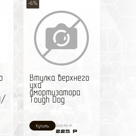
-6%
ить
избранное
сравнить
о
Втулка верхнего
уха
амортизатора
д/
Tough Dog
240,95 Р
225 Р