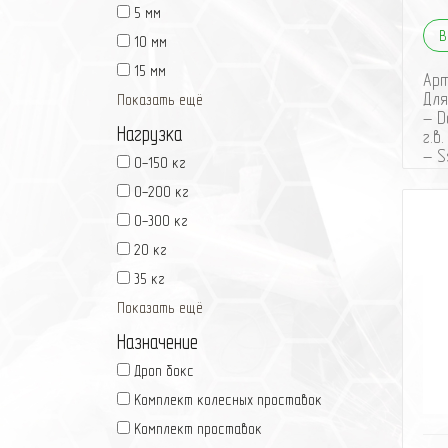
5 мм
В
10 мм
15 мм
Ар
Для
Показать ещё
– D
Нагрузка
г.в.
– S
0-150 кг
200
0-200 кг
– S
200
0-300 кг
– Т
2011
20 кг
– Т
35 кг
– D
г.в.
Показать ещё
– G
Назначение
5) 2
– G
Дроп бокс
г.в.
Комплект колесных проставок
– G
3) 
Комплект проставок
– M