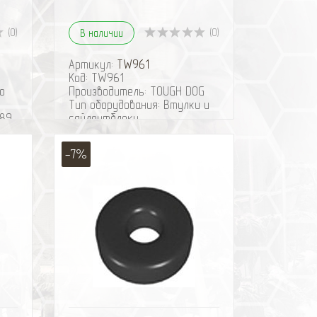
(0)
(0)
В наличии
Артикул:
TW961
Код: TW961
o
Производитель: TOUGH DOG
Тип оборудования: Втулки и
989-
сайлентблоки
Втулка верхнего уха
0
амортизатора Tough Dog .
-7%
артикул TW961
1
o
o
09-
.в.
ить
избранное
сравнить