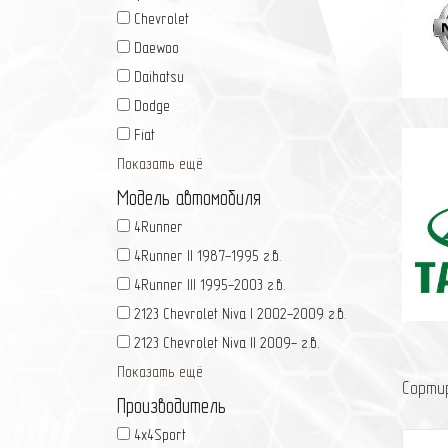
Chevrolet
Daewoo
Daihatsu
Dodge
Fiat
Показать ещё
Модель автомобиля
4Runner
4Runner II 1987-1995 г.в.
4Runner III 1995-2003 г.в.
2123 Chevrolet Niva I 2002-2009 г.в.
2123 Chevrolet Niva II 2009- г.в.
Показать ещё
Сорти
Производитель
4x4Sport