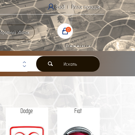
Вход
Регистрация
|
0
братный звонок
Корзина
0 Р
Искать
Dodge
Fiat