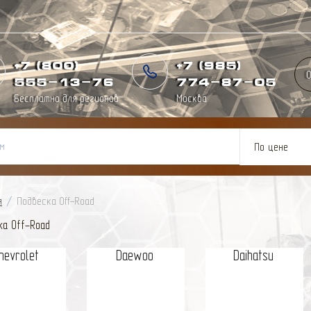
+7 (800)
+7 (985)
О
555-13-76
774
-
87
-
05
Бесплатно для регионов
Москва
По цене
я
/
Подвеска Off-Road
ка Off-Road
hevrolet
Daewoo
Daihatsu