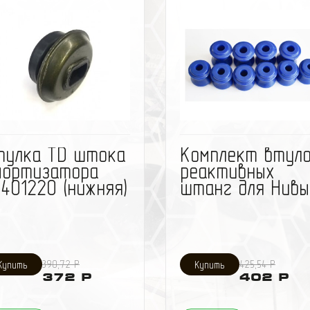
втулки
избранное
сравнить
избранное
сравн
тулка TD штока
Комплект втул
мортизатора
реактивных
401220 (нижняя)
штанг для Нивы
390,72 Р
425,54 Р
372 Р
402 Р