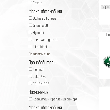
Toyota
Марка автомобиля
Daihatsu Feroza
Great Wall
Hyundai
L
Jeep Wrangler JL
Mitsubishi
Показать ещё
Производитель
Ironman
Joker4x4
TOUGH DOG
Назначение
Кронштейн крепления фонаря
Марка автомобиля