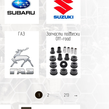
ГАЗ
Запчасти подвески
Off-road
1
2
...
213
→