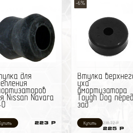
-6%
избранное
сравнить
избранное
сравн
тулка для
Втулка верхнег
репления
уха
мортизаторов
амортизатора
я Nissan Navara
Tough Dog пере
40
зад
223 Р
238,72 Р
225 Р