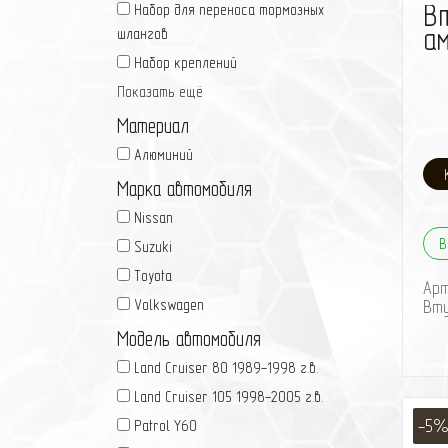
В
Набор для переноса тормозных
199
– M
а
шлангов
г.в.
Набор креплений
– M
200
Показать ещё
– H
Материал
г.в.
Вту
Алюминий
амо
FC/
Марка автомобиля
Nissan
В
Suzuki
Toyota
Ар
Volkswagen
Вт
Модель автомобиля
Land Cruiser 80 1989-1998 г.в.
Land Cruiser 105 1998-2005 г.в.
-5
Patrol Y60