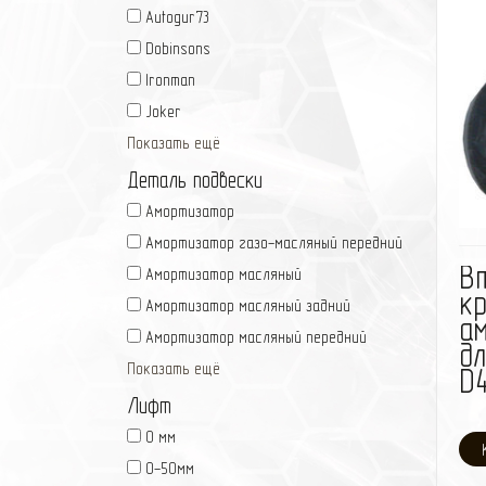
Autogur73
Dobinsons
Ironman
Joker
Показать ещё
Деталь подвески
Амортизатор
Амортизатор газо-масляный передний
В
Амортизатор масляный
к
Амортизатор масляный задний
а
Амортизатор масляный передний
дл
Показать ещё
D
Лифт
0 мм
0-50мм