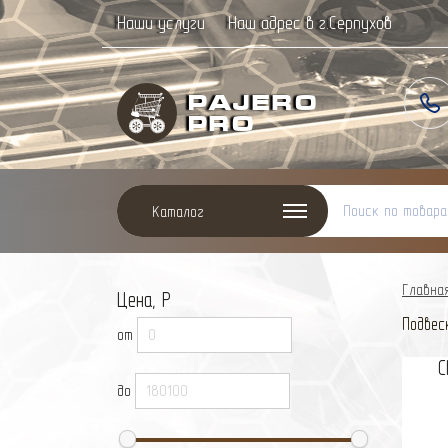
Наши услуги
Наш адрес в г.Серпухов
Paj
ero
Pro
Каталог
Главна
Цена, Р
Подвес
от
C
до