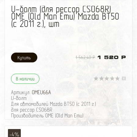
избранное
сравнить
U-болт (для рессор CS068R)
OME (Old Man Emu) Mazda BT50
(с 2011 г.), шт
1 562,40 Р
1 520 Р
(0)
В наличии
Артикул:
OMEU66A
U-болт
Для автомобилей Mazda BT50 (с 2011 г.)
для рессор CS068R
Производитель OME (Old Man Emu)
-4%