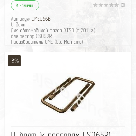
(0)
В наличии
Артикул:
OMEU66B
U-болт
Для автомобилей Mazda BT50 (с 2011 г.)
для рессор CS069R
Производитель OME (Old Man Emu)
-8%
избранное
сравнить
U-болт (к рессорам CS065R)