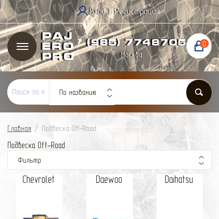
Вход
Регистрация
|
Paj
+7 (985) 774
87
05
0
ero
Москва
Pro
По названию
Главная
/
Подвеска Off-Road
Подвеска Off-Road
Фильтр
Chevrolet
Daewoo
Daihatsu