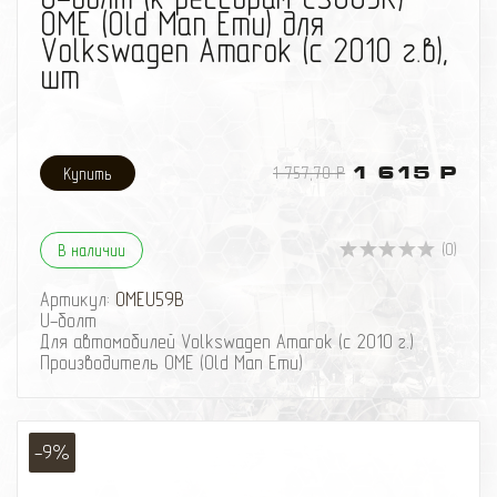
OME (Old Man Emu) для
Volkswagen Amarok (с 2010 г.в),
шт
1 757,70 Р
1 615 Р
(0)
В наличии
Артикул:
OMEU59B
U-болт
Для автомобилей Volkswagen Amarok (с 2010 г.)
Производитель OME (Old Man Emu)
-9%