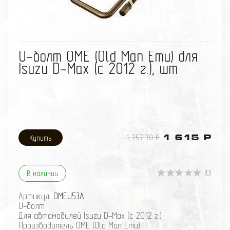
избранное
сравнить
U-болт OME (Old Man Emu) для
Isuzu D-Max (с 2012 г.), шт
1 757,70 Р
1 615 Р
(0)
В наличии
Артикул:
OMEU53A
U-болт
Для автомобилей Isuzu D-Max (с 2012 г.)
Производитель OME (Old Man Emu)