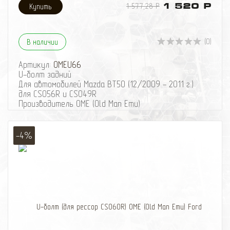
1 577,28 Р
1 520 Р
(0)
В наличии
Артикул:
OMEU66
U-болт задний
Для автомобилей Mazda BT50 (12/2009 - 2011 г.)
для CS056R и CS049R
Производитель OME (Old Man Emu)
-4%