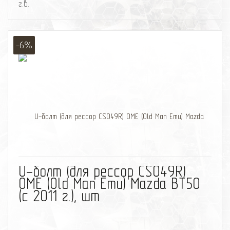
г.в.
-6%
избранное
сравнить
U-болт (для рессор CS049R)
OME (Old Man Emu) Mazda BT50
(с 2011 г.), шт