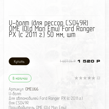
избранное
сравнить
U-болт (для рессор CS049R)
OME (Old Man Emu) Ford Ranger
PX (с 2011 г.) 50 мм, шт
1 607,04 Р
1 520 Р
(0)
В наличии
Артикул:
OMEU66
U-болт
Для автомобилей Ford Ranger PX (с 2011 г.)
для CS049R
Производитель OME (Old Man Emu)