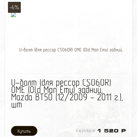
-6%
избранное
сравнить
U-болт (для рессор CS060R)
OME (Old Man Emu) задний,
Mazda BT50 (12/2009 - 2011 г.),
шт
1 621,92 Р
1 520 Р