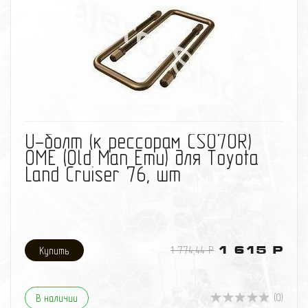
избранное
сравнить
U-болт (к рессорам CS070R)
OME (Old Man Emu) для Toyota
Land Cruiser 76, шт
1 774,44 Р
1 615 Р
(0)
В наличии