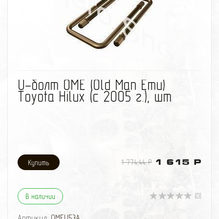
избранное
сравнить
U-болт OME (Old Man Emu)
Toyota Hilux (с 2005 г.), шт
1 774,44 Р
1 615 Р
(0)
В наличии
Артикул:
OMEU53A