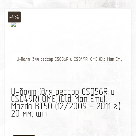
-4%
избранное
сравнить
U-болт (для рессор CS056R и
CS049R) OME (Old Man Emu),
Mazda BT50 (12/2009 - 2011 г.)
20 мм, шт