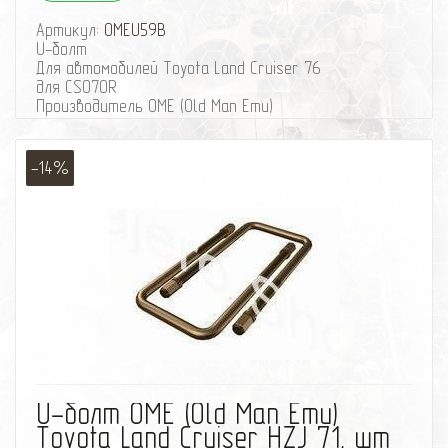
Артикул:
OMEU59B
U-болт
Для автомобилей Toyota Land Cruiser 76
для CS070R
Производитель OME (Old Man Emu)
-14%
избранное
сравнить
U-болт OME (Old Man Emu)
Toyota Land Cruiser HZJ 71, шт