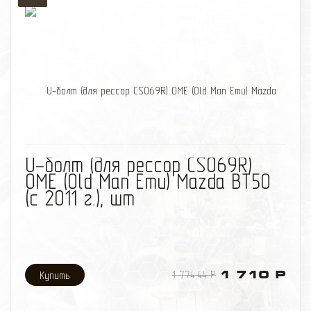
избранное
сравнить
U-болт (для рессор CS069R)
OME (Old Man Emu) Mazda BT50
(с 2011 г.), шт
1 774,44 Р
1 710 Р