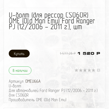
избранное
сравнить
U-болт (для рессор CS060R)
OME (Old Man Emu) Ford Ranger
PJ (12/2006 - 2011 г.), шт
1 577,28 Р
1 520 Р
(0)
В наличии
Артикул:
OMEU66A
U-болт
Для автомобилей Ford Ranger PJ (12/2006 - 2011 г.)
для CS060R
Производитель OME (Old Man Emu)