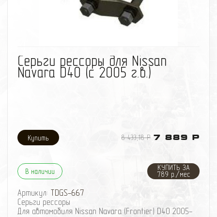
избранное
сравнить
Cерьги рессоры для Nissan
Navara D40 (с 2005 г.в.)
8 433,18 Р
7 889 Р
КУПИТЬ ЗА
В наличии
789 р./мес
Артикул:
TDGS-667
Cерьги рессоры
Для автомобиля Nissan Navara (Frontier) D40 2005-