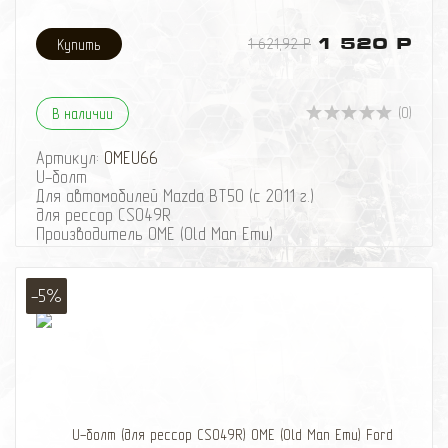
1 621,92 Р
1 520 Р
(0)
В наличии
Артикул:
OMEU66
U-болт
Для автомобилей Mazda BT50 (с 2011 г.)
для рессор CS049R
Производитель OME (Old Man Emu)
-5%