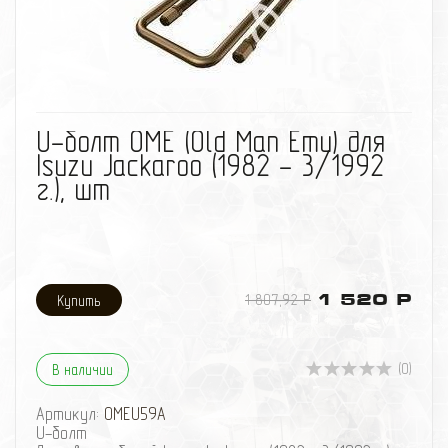
избранное
сравнить
U-болт OME (Old Man Emu) для
Isuzu Jackaroo (1982 - 3/1992
г.), шт
1 807,92 Р
1 520 Р
(0)
В наличии
Артикул:
OMEU59A
U-болт