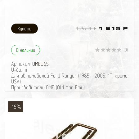
1 757,70 Р
1 615 Р
(0)
В наличии
Артикул:
OMEU65
U-болт
Для автомобилей Ford Ranger (1985 - 2005, 1Т, кроме
USA)
Производитель OME (Old Man Emu)
U-болт
Для автомобилей Ford Ranger (1985 - 2005, 1Т, кроме
USA)
-16%
Производитель OME (Old Man Emu)