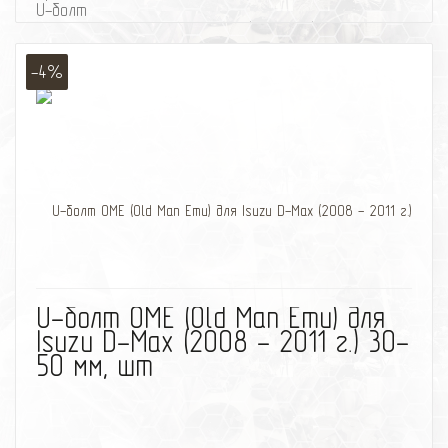
U-болт
Для автомобилей Isuzu D-Max (с 2012 г.)
Производитель OME (Old Man Emu)
-4%
избранное
сравнить
U-болт OME (Old Man Emu) для
Isuzu D-Max (2008 - 2011 г.) 30-
50 мм, шт