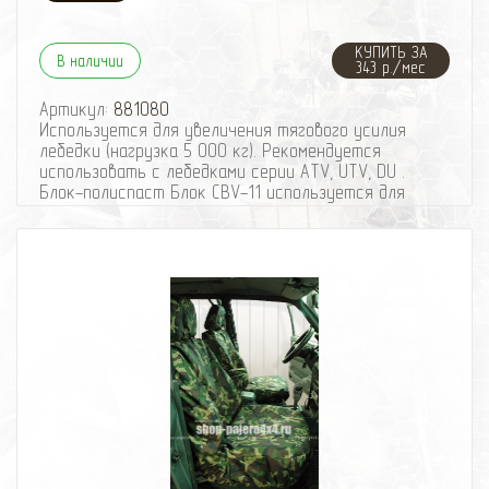
КУПИТЬ ЗА
В наличии
343 р./мес
Артикул:
881080
Используется для увеличения тягового усилия
лебедки (нагрузка 5 000 кг). Рекомендуется
использовать с лебедками серии ATV, UTV, DU .
Блок-полиспаст Блок CBV-11 используется для
увеличения тягового усилия лебедки. Для этого
необходимо пропустить трос через блок-
полиспаст, сам блок закрепить за дерево или
другой неподвижный объект. Затем крюк с тросом
зацепить рядом с лебедкой. Теперь при
использовании лебедки, ее тяговое усилие
увеличилось в два раза.