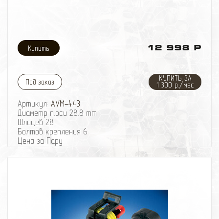
12 998 Р
КУПИТЬ ЗА
Под заказ
1 300 р./мес
Артикул:
AVM-443
Диаметр п.оси 28.8 mm
Шлицев 28
Болтов крепления 6
Цена за Пару
Описание:
Механический хаб.
Работает в двух режимах :
- Постоянно включен
- Постоянно выключен
Позволит вам полностью отключать передний мост,
экономя топливо, снижая шумы и вибрации от
трансмиссии.