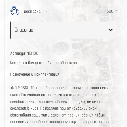
Доставка
500 Р
?
Описание
Артикул:
NOMOC
Комплект для установки на одно окно
Назначение и комплектация
«NO MOSQUITO!» (универсальная съемная защитная сетка на
окно автомобиля от насекомых и тополиного пуха) -
инновационный, запатентованный продукт, не имеющий
аналогов в мире. Позволяет при открывании окон
автомобиля защитить салон от проникновения любых
насекомых, попадания тополиного пуха и крупных частиц