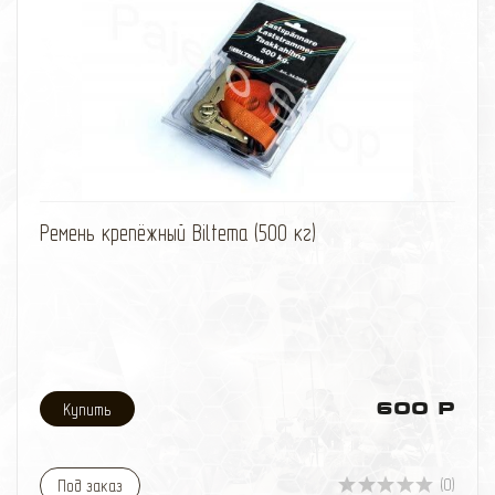
освещения и подсветки.
Срок службы - до 100 тысяч часов или до 25 лет
работы
Питание: 3xAAA батарейки или аккумулятора (в
комплект не входят)
Крепление: Удобный крючок и сверхмощный магнит
Время работы: До 12 часов в зависимости от
условий эксплуатации
избранное
сравнить
Ремень крепёжный Biltema (500 кг)
600 Р
(0)
Под заказ