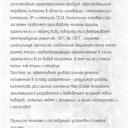
эксклюзивные характеристики продукт, производящийся
мировыми лидерами в области инноваций - американской
компанией 3М и немецкой TESA. Уникальный клеевой слой
застежек позволяет производить монтаж защиты
практически к любому виду поверхности и выдерживает
температурный режим от -30°C до +70°C, сохраняя
изначальную прочность соединения. Защитная сетка имеет
размер ячейки, предотвращающий проникновение в салон
практически всех видов насекомых, в том числе и таких
малых, как мошки и мокрецы.
Простое, но эффективное универсальное решение,
положенное в основу изобретения – результат работы
коллектива российской компании Main Dream Innovations,
занимающейся разработкой и выведением на рынок новых
товаров, полезных людям и делающих их жизнь полноценней и
счастливее.
Принципы монтажа и последующей установки (снятия)
защиты