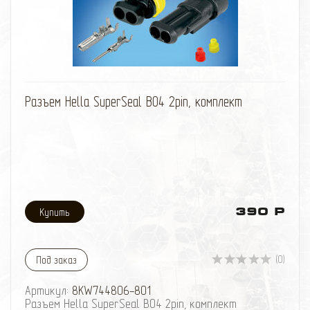
Подходит на автомобили :
- Mitsubishi Pajero, - Pajero Sport, - Montero, -
Montero Sport, - Challenger, - Delika 4WD, - L-200, -
Triton
C передними 8-дюймовыми Главными Парами и
полуосями на 28 шлицев.
избранное
сравнить
Разъем Hella SuperSeal B04 2pin, комплект
390 Р
(0)
Под заказ
Артикул:
8KW744806-801
Разъем Hella SuperSeal B04 2pin, комплект