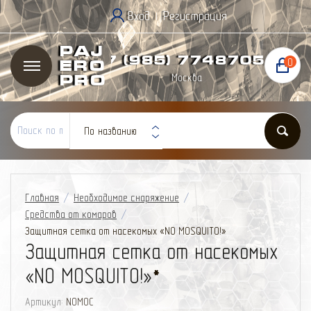
Вход
Регистрация
|
Paj
+7 (985) 774
87
05
0
ero
Москва
Pro
По названию
Главная
/
Необходимое снаряжение
/
Средства от комаров
/
Защитная сетка от насекомых «NO MOSQUITO!»
Защитная сетка от насекомых
«NO MOSQUITO!»
*
Артикул:
NOMOC