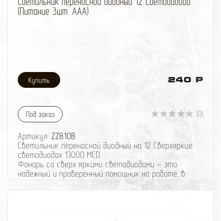
Светильник переносной диодный 12 светодиодов
(Питание 3шт. AAA)
240 Р
(0)
Под заказ
Артикул:
ZZ810B
Светильник переносной диодный на 12 Сверхяркие
светодиодах 13000 MCD
Фонарь со сверх яркими светодиодами – это
надежный и проверенный помощник на работе, в
поездке, на отдыхе и дома. В фонаре использованы
светодиоды длительного времени свечения и
мощный аккумулятор.
Светодиодные светильники имеют значительные
преимущества перед традиционными видами