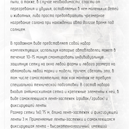
пыли, а также, в случае необходимости, спасти от
перегревания и удушья, оставляемых в нем маленьких детей
и животных, либо просто предотвратить чрезмерное
нагревание салона при нахождении авто долгое время под
солнцем.
В продажном виде представляет собой набор
комплектующих, используя которые автовладелец может в
течение 10-15 минут смонтировать индивидуальную
защитную сетку на окно любой формы и любого размера на
автомобиль любой марки и модели, причем, сделать это, в
том числе самостоятельно, так как монтаж не требует
специальной технической подготовки. В состав набора
входит антимоскитная сетка и крепежные элементы к ней, в
виде самоклеющихся лент-застежек (грибок/грибок) и
фиксирующей ленты.
Размер сетки 1х0,75 м, длина лент-застежек и фиксирующей
ленты 3 м. Применяемые ленты-застежки и самоклеющаяся
фиксирующая лента - высокотехнологичный, имеющий