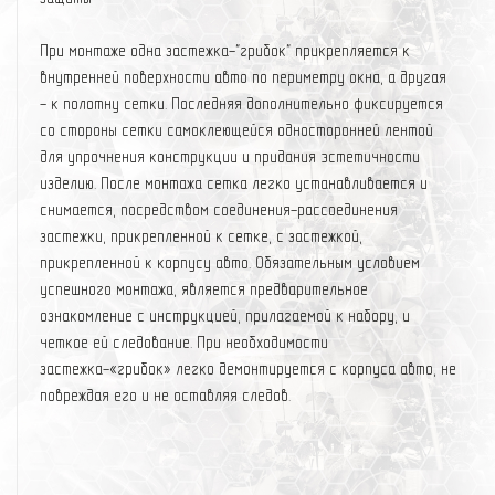
При монтаже одна застежка-"грибок" прикрепляется к
внутренней поверхности авто по периметру окна, а другая
- к полотну сетки. Последняя дополнительно фиксируется
со стороны сетки самоклеющейся односторонней лентой
для упрочнения конструкции и придания эстетичности
изделию. После монтажа сетка легко устанавливается и
снимается, посредством соединения-рассоединения
застежки, прикрепленной к сетке, с застежкой,
прикрепленной к корпусу авто. Обязательным условием
успешного монтажа, является предварительное
ознакомление с инструкцией, прилагаемой к набору, и
четкое ей следование. При необходимости
застежка-«грибок» легко демонтируется с корпуса авто, не
повреждая его и не оставляя следов.