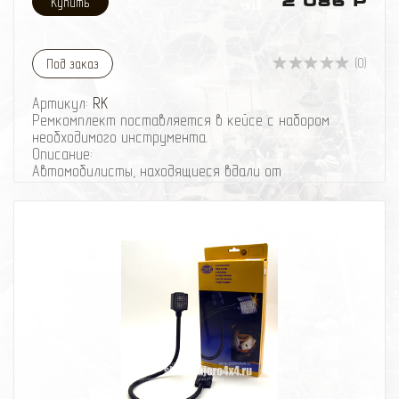
2 086 Р
(0)
Под заказ
Артикул:
RK
Ремкомплект поставляется в кейсе с набором
необходимого инструмента.
Описание:
Автомобилисты, находящиеся вдали от
цивилизации, столкнувшись с необходимостью
собственноручного ремонта шины, испытывают
целый ряд сложностей, основной из которых
является отсутствие ремонтного комплекта.
Действительно, альтернативой профессиональному
ремонту бескамерной шины может стать либо
замена шины на запасную, либо самостоятельный
ремонт в полевых условиях.
Предлагаем решение этой проблемы:
Набор для ремонта бескамерных шин!