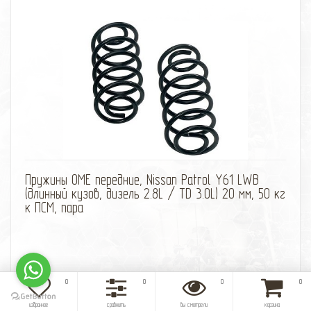
избранное
сравнить
Пружины OME передние, Nissan Patrol Y61 LWB
(длинный кузов, дизель 2.8L / TD 3.0L) 20 мм, 50 кг
к ПСМ, пара
0
0
0
0
23 750 Р
избранное
сравнить
вы смотрели
корзина