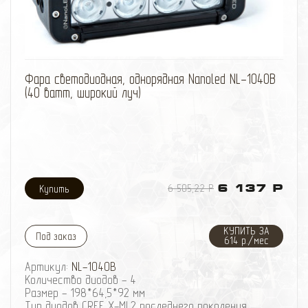
внедорожной эксплуатации автомобиль и нанести
увечья окружающим людям.
Разрывная нагрузка - 15 тонн.
Ширина - 11 см.
Длина - 9 метров.
избранное
сравнить
Фара светодиодная, однорядная Nanoled NL-1040B
(40 ватт, широкий луч)
6 505,22 Р
6 137 Р
КУПИТЬ ЗА
Под заказ
614 р./мес
Артикул:
NL-1040B
Количество диодов - 4
Размер - 198*64,5*92 мм
Тип диодов CREE X-ML2 последнего поколения