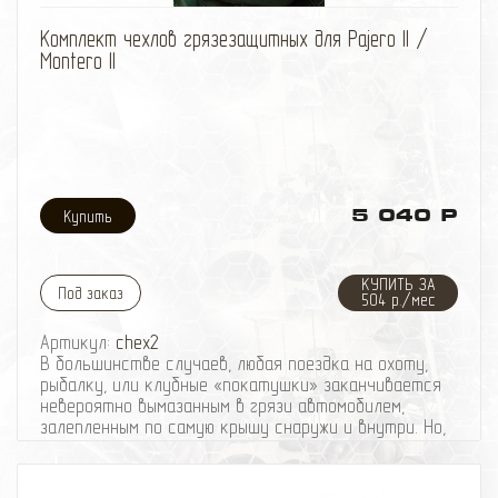
избранное
сравнить
Комплект чехлов грязезащитных для Pajero II /
Montero II
5 040 Р
КУПИТЬ ЗА
Под заказ
504 р./мес
Артикул:
chex2
В большинстве случаев, любая поездка на охоту,
рыбалку, или клубные «покатушки» заканчивается
невероятно вымазанным в грязи автомобилем,
залепленным по самую крышу снаружи и внутри. Но,
если решение проблемы с грязью на кузове не
представляется особо трудным, то вычистить
авто изнутри, бывает довольно проблематично.