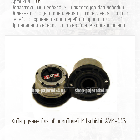
Артикул:
3335
Обязательный необходимый аксессуар для лебёдки.
Облегчет процесс крепления и открепления троса к
дереву, сохраняет кору дерева и трос от задиров.
При наличии лебедки, использование корозащитной
стропы является строго обязательным условием.
Номинальная нагрузка - 3000 кг.
Разрывная нагрузка - 16000 кг.
Ширина 10 см.
Длина - 3 метра.
избранное
сравнить
Хабы ручные для автомобилей Mitsubishi, AVM-443