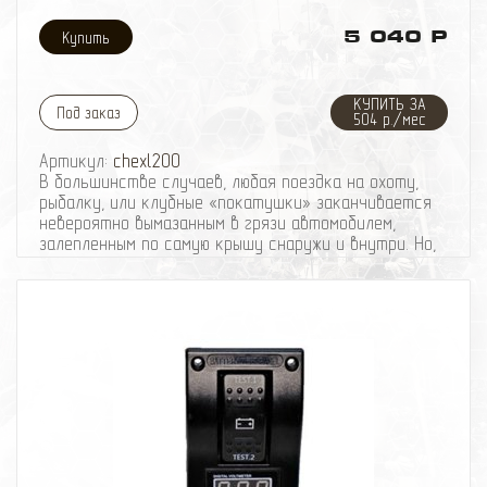
5 040 Р
КУПИТЬ ЗА
Под заказ
504 р./мес
Артикул:
chexl200
В большинстве случаев, любая поездка на охоту,
рыбалку, или клубные «покатушки» заканчивается
невероятно вымазанным в грязи автомобилем,
залепленным по самую крышу снаружи и внутри. Но,
если решение проблемы с грязью на кузове не
представляется особо трудным, то вычистить
авто изнутри, бывает довольно проблематично.
Особенно страдает от такой эксплуатации обивка
салона и сидений.
Мы предлагаем Вам защитить обивку сидений,
используя влагостойкие автомобильные чехлы,
которые сделаны из высокопрочного
водонепроницаемого материала не выцветающего, и
не подвергающегося температурному воздействию
(-40С, +50С). Использование данного вида