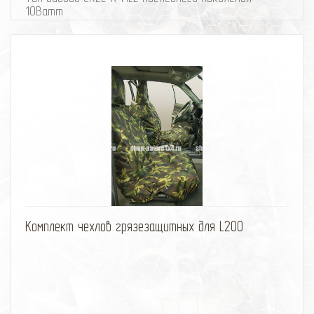
10Ватт
Цветовая температура Кельвинов 4800 К
Количество диодов 4
Мощность 40 ватт
Яркость Люмен не менее 4800
Рабочее напряжение 9-70 вольт
Потребляемый ток при 12 вольт, А 3,34
Размер длина, высота, глубина 198*64,5*92 мм
Влагозащищенность ip 68
избранное
сравнить
Комплект чехлов грязезащитных для L200