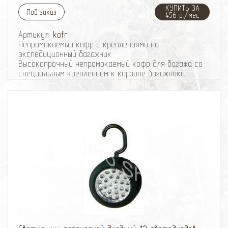
КУПИТЬ ЗА
Под заказ
456 р./мес
Артикул:
kofr
Непромокаемый кофр с креплениями на
экспедиционный багажник
Высокопрочный непромокаемый кофр для багажа со
специальным креплением к корзине багажника.
Материал кофра переносит неоднократные мойки.
Специальные крепления надежно фиксируют кофр в
корзине багажника. Прочная молния предотвратит
потерю мелких вещей, необходимых в дороге.
Размеры:
Длина - 800 мм
Ширина - 1100 мм
Высота - 300 мм
Полезный объем - 265 литров
избранное
сравнить