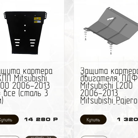
механических повреждени
узлов и агрегатов,
расположенных в низших
точках автомобиля.
избранное
сравнить
избранное
сравн
ащита картера
Защита картер
ПП Mitsubishi
двигателя, ПДФ
200 2006-2013
Mitsubishi L200
 все (сталь 3
2006-2013
)
Mitsubishi Pajero
Sport II 2008-
V=2,5, 3,0, 3,2
14 280 Р
1 320
(сталь 2 мм)