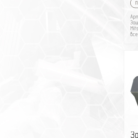
П
Ар
Защ
Mit
все
З