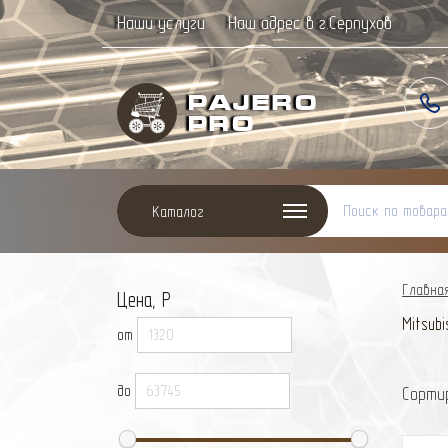
Наши услуги
Наш адрес в г.Серпухов
Paj
ero
Pro
Каталог
Главна
Цена, Р
Mitsubi
от
до
Сорти