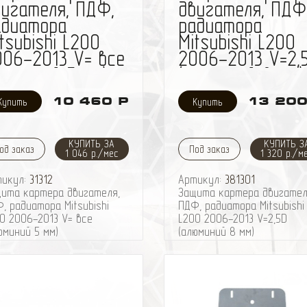
вигателя, ПДФ,
двигателя, ПДФ
адиатора
радиатора
tsubishi L200
Mitsubishi L200
006-2013 V= все
2006-2013 V=2,
люминий 5 мм)
(алюминий 8 мм)
10 460 Р
13 200
КУПИТЬ ЗА
КУПИТЬ З
од заказ
Под заказ
1 046 р./мес
1 320 р./м
тикул:
31312
Артикул:
381301
ита картера двигателя,
Защита картера двигател
, радиатора Mitsubishi
ПДФ, радиатора Mitsubishi
0 2006-2013 V= все
L200 2006-2013 V=2,5D
юминий 5 мм)
(алюминий 8 мм)
4 WD