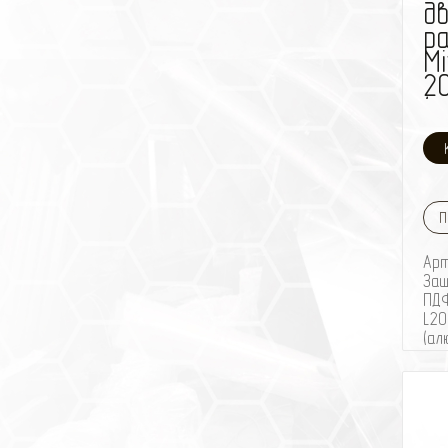
д
р
Mi
2
(а
П
Ар
Защ
ПДФ
L20
(ал