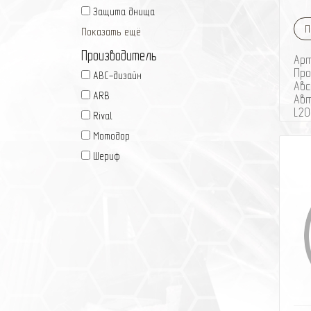
Защита днища
П
Показать ещё
Производитель
Ар
Про
ABC-дизайн
Ав
ARB
Авт
L20
Rival
Год
Мотодор
Пре
обе
Шериф
жиз
ком
чис
дви
и р
Осо
ARB
- 3
лис
56%
ста
ли