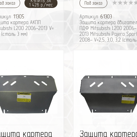
КУПИТЬ ЗА
од заказ
Под заказ
1 428 р./мес
тикул:
11305
Артикул:
61303
ита картера AКПП
Защита картера двигател
subishi L200 2006-2013 V=
ПДФ Mitsubishi L200 2006-
 (сталь 3 мм)
2013 Mitsubishi Pajero Sport
2008- V=2,5, 3,0, 3,2 (сталь
мм)
АКПП/МКПП
избранное
сравнить
избранное
сравн
ащита картера
Защита картер