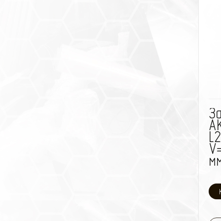
З
AК
L
V=
мм