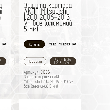
а
Защита картера
i
AКПП Mitsubishi
6
L200 2006-2013
V= все (алюминий
5 мм)
 Р
12 120 Р
А
КУПИТЬ ЗА
Под заказ
с
1 212 р./мес
Артикул:
31308
Защита картера AКПП
я
Mitsubishi L200 2006-2013 V=
все (алюминий 5 мм)