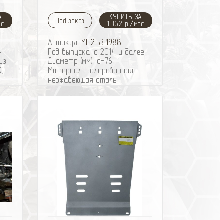
А
КУПИТЬ ЗА
Под заказ
ес
1 362 р./мес
Артикул:
MIL2.53.1988
-
Год выпуска: с 2014 и далее
из
Диаметр (мм): d=76
,
Материал: Полированная
нержавеющая сталь
ить
избранное
сравнить