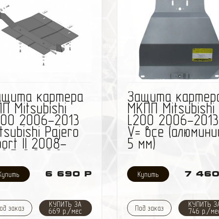
избранное
сравнить
избранное
сравн
ащита картера
Защита картер
П Mitsubishi
МКПП Mitsubishi
200 2006-2013
L200 2006-2013
tsubishi Pajero
V= все (алюмини
ort II 2008-
5 мм)
2,5, 3,0, 3,2
таль 2 мм)
6 690 Р
7 460
КУПИТЬ ЗА
КУПИТЬ З
од заказ
Под заказ
669 р./мес
746 р./ме