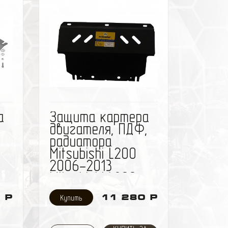
й
ить
избранное
сравнить
а
Защита картера
двигателя, ПДФ,
радиатора
Mitsubishi L200
2006-2013
Mitsubishi L200
2014- V= все
 Р
11 280 Р
(сталь 3 мм)