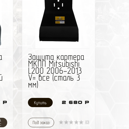
ить
избранное
сравнить
а
Защита картера
МКПП Mitsubishi
L200 2006-2013
й
V= все (сталь 3
мм)
 Р
2 680 Р
А
(0)
Под заказ
с