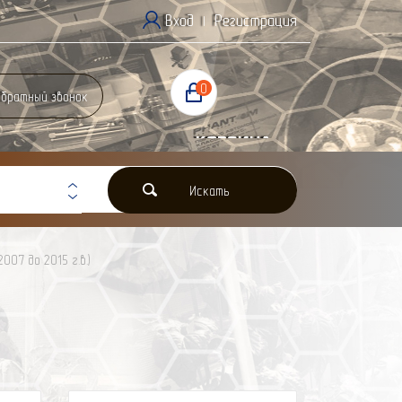
Вход
Регистрация
|
0
братный звонок
Корзина
0 Р
Искать
2007 до 2015 г.в.)