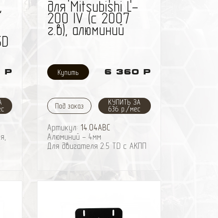
,
для Mitsubishi L-
200 IV (с 2007
г.в), алюминий
5D
 Р
6 360 Р
А
КУПИТЬ ЗА
Под заказ
ес
636 р./мес
Артикул:
14.04ABC
я,
Алюминий - 4мм
Для двигателя 2.5 TD с АКПП