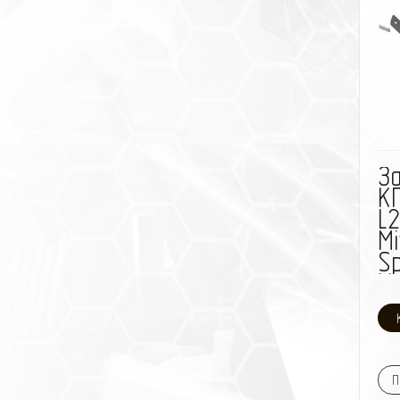
З
КП
L
Mi
Sp
V=
(с
П