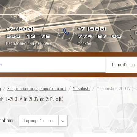
+7 (800)
+7 (985)
О
555-13-76
774
-
87
-
05
Бесплатно для регионов
Москва
По названию
я
/
Защита картера, коробки и т.д.
/
Mitsubishi
/
Mitsubishi L-200 IV (с 
shi L-200 IV (с 2007 до 2015 г.в.)
ровать:
Сортировать по: