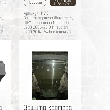
КУПИТЬ ЗА
(0)
Под заказ
1 128 р./мес
Артикул:
11313
я,
Защита картера двигателя,
ПДФ, радиатора Mitsubishi
 II
L200 2006-2013 Mitsubishi
 2
L200 2014- V= все (сталь 3
мм)
ить
избранное
сравнить
а
Защита картера