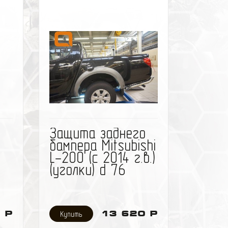
ить
избранное
сравнить
Защита заднего
,
бампера Mitsubishi
L-200 (с 2014 г.в.)
(уголки) d 76
 Р
13 620 Р