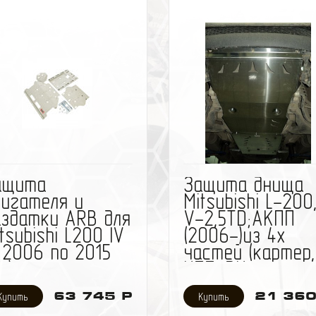
избранное
сравнить
избранное
сравн
ащита
Защита днища
вигателя и
Mitsubishi L-200
аздатки ARB для
V-2,5TD;АКПП
tsubishi L200 IV
(2006-)из 4х
 2006 по 2015
частей (картер,
в.)
КПП, РК,
топливный бак)
63 745 Р
21 360