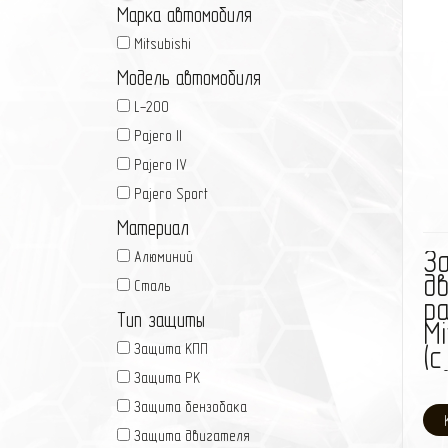
Марка автомобиля
Mitsubishi
Модель автомобиля
L-200
Pajero II
Pajero IV
Pajero Sport
Материал
З
Алюминий
д
Сталь
р
Тип защиты
Mi
Защита КПП
(с
г.
Защита РК
Защита бензобака
Защита двигателя