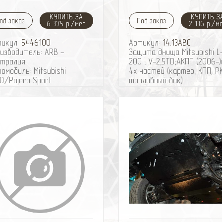
КУПИТЬ ЗА
КУПИТЬ З
од заказ
Под заказ
6 375 р./мес
2 136 р./м
тикул:
5446100
Артикул:
14.13ABC
изводитель: ARB -
Защита днища Mitsubishi L
стралия
200 , V-2,5TD;АКПП (2006-)
омобиль: Mitsubishi
4х частей (картер, КПП, РК
0/Pajero Sport
топливный бак)
ы выпуска: 2006+/2009+
дназначена для
спечения защиты
ненно важных
понентов кузова, в том
ле рулевого управления,
гателя, коробки передачи
аздаточной коробки.
бенности защиты днища
:
 мм сжатый и сложенный
т стали добавляет до
 больше прочности, чем
ндартный сложенный
ст
избранное
сравнить
избранное
сравн